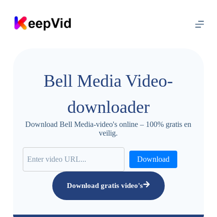
D
o
o
r
g
a
a
n
Bell Media Video-
n
a
a
downloader
r
a
r
Download Bell Media-video's online – 100% gratis en
t
veilig.
i
k
e
Download
l
Download gratis video's