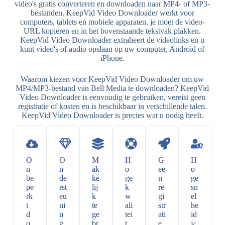
video's gratis converteren en downloaden naar MP4- of MP3-
bestanden. KeepVid Video Downloader werkt voor
computers, tablets en mobiele apparaten. je moet de video-
URL kopiëren en in het bovenstaande tekstvak plakken.
KeepVid Video Downloader extraheert de videolinks en u
kunt video's of audio opslaan op uw computer, Android of
iPhone.
Waarom kiezen voor KeepVid Video Downloader om uw
MP4/MP3-bestand van Bell Media te downloaden? KeepVid
Video Downloader is eenvoudig te gebruiken, vereist geen
registratie of kosten en is beschikbaar in verschillende talen.
KeepVid Video Downloader is precies wat u nodig heeft.
O
O
M
H
G
H
n
n
ak
o
ee
o
be
de
ke
ge
n
ge
pe
rst
lij
k
re
sn
rk
eu
k
w
gi
el
t
ni
te
ali
str
he
d
n
ge
tei
ati
id
o
g
br
t
e