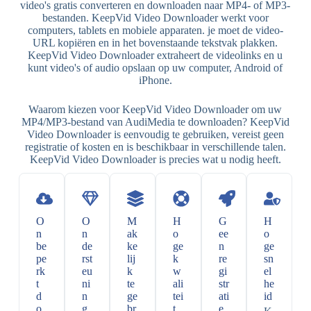
video's gratis converteren en downloaden naar MP4- of MP3-
bestanden. KeepVid Video Downloader werkt voor
computers, tablets en mobiele apparaten. je moet de video-
URL kopiëren en in het bovenstaande tekstvak plakken.
KeepVid Video Downloader extraheert de videolinks en u
kunt video's of audio opslaan op uw computer, Android of
iPhone.
Waarom kiezen voor KeepVid Video Downloader om uw
MP4/MP3-bestand van AudiMedia te downloaden? KeepVid
Video Downloader is eenvoudig te gebruiken, vereist geen
registratie of kosten en is beschikbaar in verschillende talen.
KeepVid Video Downloader is precies wat u nodig heeft.
O
O
M
H
G
H
n
n
ak
o
ee
o
be
de
ke
ge
n
ge
pe
rst
lij
k
re
sn
rk
eu
k
w
gi
el
t
ni
te
ali
str
he
d
n
ge
tei
ati
id
o
g
br
t
e