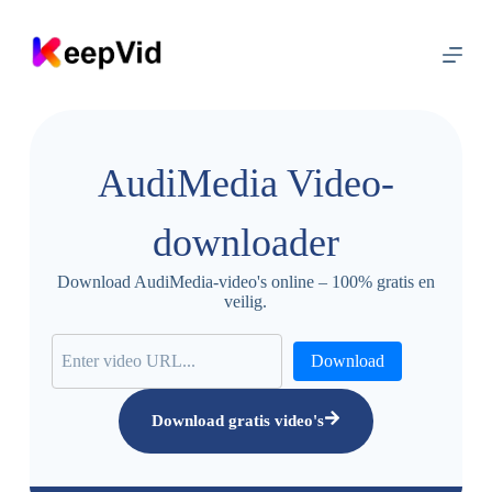
D
o
o
r
g
a
a
n
AudiMedia Video-
n
a
a
downloader
r
a
r
Download AudiMedia-video's online – 100% gratis en
t
veilig.
i
k
e
Download
l
Download gratis video's