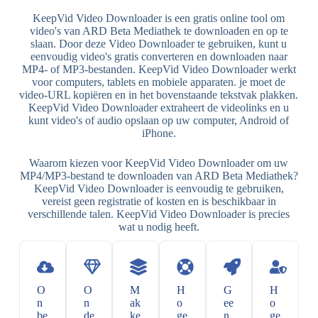
KeepVid Video Downloader is een gratis online tool om
video's van ARD Beta Mediathek te downloaden en op te
slaan. Door deze Video Downloader te gebruiken, kunt u
eenvoudig video's gratis converteren en downloaden naar
MP4- of MP3-bestanden. KeepVid Video Downloader werkt
voor computers, tablets en mobiele apparaten. je moet de
video-URL kopiëren en in het bovenstaande tekstvak plakken.
KeepVid Video Downloader extraheert de videolinks en u
kunt video's of audio opslaan op uw computer, Android of
iPhone.
Waarom kiezen voor KeepVid Video Downloader om uw
MP4/MP3-bestand te downloaden van ARD Beta Mediathek?
KeepVid Video Downloader is eenvoudig te gebruiken,
vereist geen registratie of kosten en is beschikbaar in
verschillende talen. KeepVid Video Downloader is precies
wat u nodig heeft.
O
O
M
H
G
H
n
n
ak
o
ee
o
be
de
ke
ge
n
ge