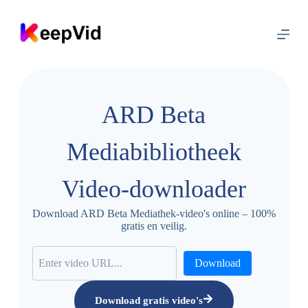
D
o
o
r
g
a
a
n
ARD Beta
n
a
a
Mediabibliotheek
r
a
r
Video-downloader
t
i
k
Download ARD Beta Mediathek-video's online – 100%
e
gratis en veilig.
l
Download
Download gratis video's