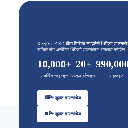
KeepVid ARD बीटा मिडिया लाइब्रेरी भिडियो डाउनल
सजिलै संग असीमित भिडियो डाउनलोड अनलक गर्नुहोस्
10,000
+
20
+
990,00
समर्थित साइटहरू
फाइल ढाँचाहरू
ग्राहकहरु
नि: शुल्क डाउनलोड
नि: शुल्क डाउनलोड