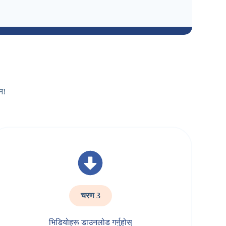
न!
चरण 3
भिडियोहरू डाउनलोड गर्नुहोस्