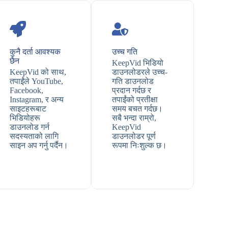
कुनै दर्ता आवश्यक
उच्च गति
छैन
KeepVid भिडियो
KeepVid को साथ,
डाउनलोडरले उच्च-
तपाईंले YouTube,
गति डाउनलोड
Facebook,
प्रदान गर्दछ र
Instagram, र अन्य
तपाईंको प्रतीक्षा
साइटहरूबाट
समय बचत गर्दछ।
भिडियोहरू
सबै भन्दा राम्रो,
डाउनलोड गर्न
KeepVid
सदस्यताको लागि
डाउनलोडर पूर्ण
साइन अप गर्नु पर्दैन।
रूपमा निःशुल्क छ।