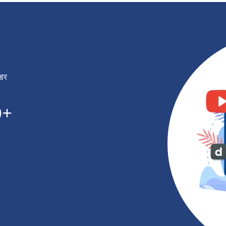
ोडर
0
+