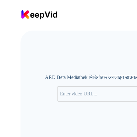
सा
म
ग्री
मा
जा
नु
हो
स्
ARD Beta Mediathek भिडियोहरू अनलाइन डाउनलोड ग