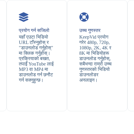
प्रयोग गर्न सजिलो
उच्च गुणस्तर
यहाँ एउटा भिडियो
KeepVid प्रयोग
URL टाँस्नुहोस् र
गरेर 480p, 720p,
"डाउनलोड गर्नुहोस्"
1080p, 2K, 4K र
मा क्लिक गर्नुहोस्।
8K मा भिडियोहरू
प्रक्रियाको बखत,
डाउनलोड गर्नुहोस्,
तपाइँ YouTube लाई
सबैभन्दा राम्रो उच्च
MP3 वा MP4 मा
गुणस्तरको भिडियो
डाउनलोड गर्न छनौट
डाउनलोडर
गर्न सक्नुहुन्छ।
अनलाइन।