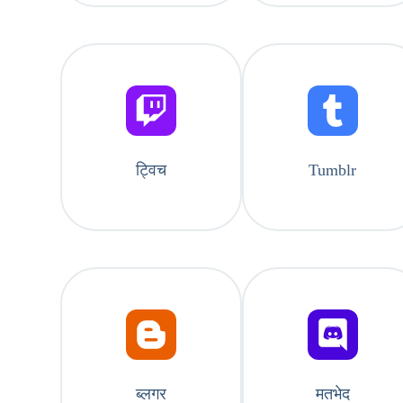
ट्विच
Tumblr
ब्लगर
मतभेद