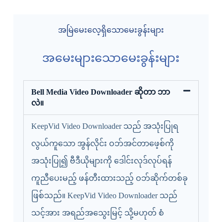
အမြဲမေးလေ့ရှိသောမေးခွန်းများ
အမေးများသောမေးခွန်းများ
Bell Media Video Downloader ဆိုတာ ဘာ
လဲ။
KeepVid Video Downloader သည် အသုံးပြုရ
လွယ်ကူသော အွန်လိုင်း ဝဘ်အင်တာဖေ့စ်ကို
အသုံးပြု၍ ဗီဒီယိုများကို ဒေါင်းလုဒ်လုပ်ရန်
ကူညီပေးမည့် ဖန်တီးထားသည့် ဝဘ်ဆိုက်တစ်ခု
ဖြစ်သည်။ KeepVid Video Downloader သည်
သင့်အား အရည်အသွေးမြင့် သို့မဟုတ် စံ