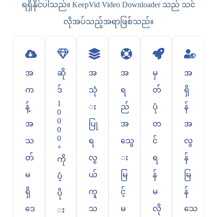
ရရှိနိုင်ပါသည်။ KeepVid Video Downloader သည် သင်
လိုအပ်သည့်အရာဖြစ်သည်။
အ
ဆို
အ
အ
မှ
အ
က
ဒ်
သုံ
ရ
တ်
ရှိ
1
န့်
း
ည်
ပုံ
န်
0
0
အ
ပြု
အ
တ
အ
0
0
သ
ရ
သွေ
င်
လွ
+
တ်
လွ
း
ရ
န်
ကို
မ
ယ်
မြ
န်
မြ
ပံ့
ရှိ
ကူ
င့်
မ
န်
ပို
ဒေ
သ
မ
လို
သေ
း