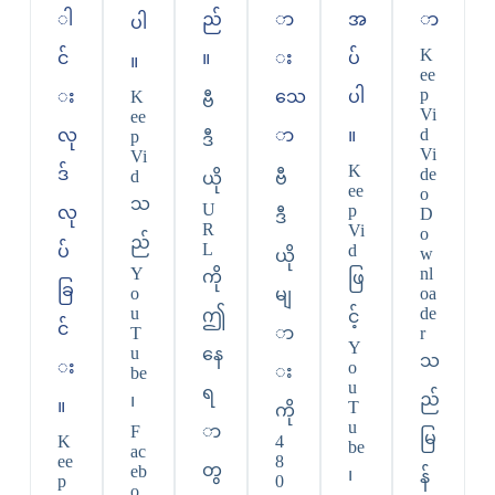
ါ
ည်
ာ
အ
ာ
ပါ
K
င်
။
း
ပ်
။
ee
p
း
K
သေ
ပါ
ဗီ
Vi
ee
d
လု
ာ
။
p
ဒီ
Vi
Vi
K
ဒ်
de
d
ယို
ဗီ
ee
o
သ
U
p
လု
D
ဒီ
R
Vi
o
ည်
L
d
ပ်
w
ယို
Y
nl
ကို
ဖြ
ခြ
o
oa
မျ
u
de
ဤ
င့်
င်
T
ာ
r
Y
u
နေ
သ
း
o
း
be
u
ရ
ည်
၊
။
T
ကို
u
F
ာ
မြ
K
4
be
ac
ee
8
တွ
eb
၊
န်
p
0
o