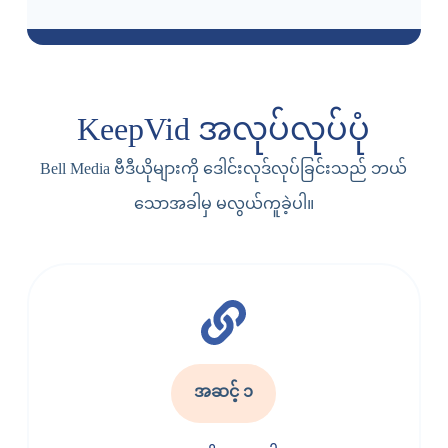
ပ
ါ
။
KeepVid အလုပ်လုပ်ပုံ
Bell Media ဗီဒီယိုများကို ဒေါင်းလုဒ်လုပ်ခြင်းသည် ဘယ်
သောအခါမှ မလွယ်ကူခဲ့ပါ။
အဆင့် ၁