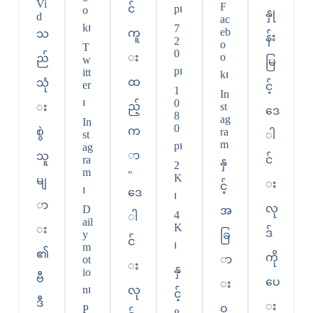
Vi
F
င်
p၊
o
နှု
d
ac
k၊
7
eb
ကူ
သ
န်း
2
o
T
0
o
း
ည်
w
မြ
p၊
itt
k၊
ထ
သုံ
er
င့်
1
In
၊
0
ည့်
st
း
ဒေ
8
ag
In
0
က
စွဲ
ra
st
ါ
m
p၊
ag
ာ
သူ
ra
င်
နှ
2
m
"
K
မျ
း
င့်
၊
ဒေ
၊
ာ
လု
D
အ
4
ါ
ail
K
း
ဒ်
y
ခြ
င်
၊
m
၏
ကို
ot
ာ
း
နှ
io
ဗီ
ပေ
း
n၊
လု
င့်
ဒီ
း
ဝ
P