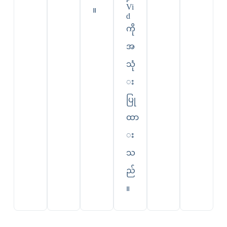
Vi
။
d
ကို
အ
သုံ
း
ပြု
ထာ
း
သ
ည်
။