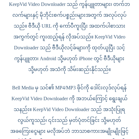
KeepVid Video Downloader သည် ကွန်ပျူတာများ၊ တက်ဘ
လက်များနှင့် မိုဘိုင်းစက်ပစ္စည်းများအတွက် အလုပ်လုပ်
သည်။ ဗီဒီယို URL ကို ကော်ပီကူးပြီး အထက်ပါစာသား
အကွက်တွင် ကူးထည့်ရန် လိုအပ်သည်။ KeepVid Video
Downloader သည် ဗီဒီယိုလင့်ခ်များကို ထုတ်ယူပြီး သင့်
ကွန်ပျူတာ၊ Android သို့မဟုတ် iPhone တွင် ဗီဒီယိုများ
သို့မဟုတ် အသံကို သိမ်းဆည်းနိုင်သည်။
Bell Media မှ သင်၏ MP4/MP3 ဖိုင်ကို ဒေါင်းလုဒ်လုပ်ရန်
KeepVid Video Downloader ကို အဘယ်ကြောင့် ရွေးချယ်
သနည်း။ KeepVid Video Downloader သည် အသုံးပြုရ
လွယ်ကူသည်၊ ၎င်းသည် မှတ်ပုံတင်ခြင်း သို့မဟုတ်
အခကြေးငွေများ မလိုအပ်ဘဲ ဘာသာစကားအမျိုးမျိုးဖြင့်