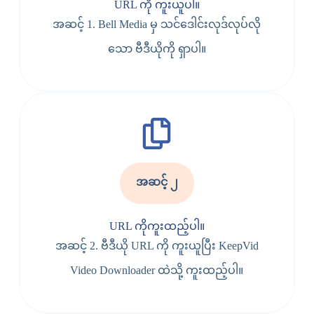
URL ကို ကူးယူပါ။
အဆင့် 1. Bell Media မှ သင်ဒေါင်းလုဒ်လုပ်လို
သော ဗီဒီယိုကို ရှာပါ။
အဆင့် ၂
URL ကိုကူးထည့်ပါ။
အဆင့် 2. ဗီဒီယို URL ကို ကူးယူပြီး KeepVid
Video Downloader ထဲသို့ ကူးထည့်ပါ။