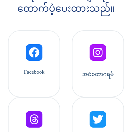
ထောက်ပံ့ပေးထားသည်။
Facebook
အင်စတာဂရမ်