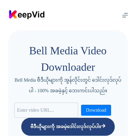
အ
ကြေ
ာ
င်
Bell Media Video
း
အ
Downloader
ရ
Bell Media ဗီဒီယိုများကို အွန်လိုင်းတွင် ဒေါင်းလုဒ်လုပ်
ာ
ပါ - 100% အခမဲ့နှင့် ဘေးကင်းပါသည်။
သို့
ကျေ
Download
ာ်
သွာ
ဗီဒီယိုများကို အခမဲ့ဒေါင်းလုဒ်လုပ်ပါ။
း