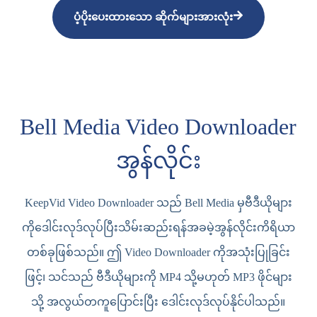
ပံ့ပိုးပေးထားသော ဆိုက်များအားလုံး
Bell Media Video Downloader
အွန်လိုင်း
KeepVid Video Downloader သည် Bell Media မှဗီဒီယိုများ
ကိုဒေါင်းလုဒ်လုပ်ပြီးသိမ်းဆည်းရန်အခမဲ့အွန်လိုင်းကိရိယာ
တစ်ခုဖြစ်သည်။ ဤ Video Downloader ကိုအသုံးပြုခြင်း
ဖြင့်၊ သင်သည် ဗီဒီယိုများကို MP4 သို့မဟုတ် MP3 ဖိုင်များ
သို့ အလွယ်တကူပြောင်းပြီး ဒေါင်းလုဒ်လုပ်နိုင်ပါသည်။