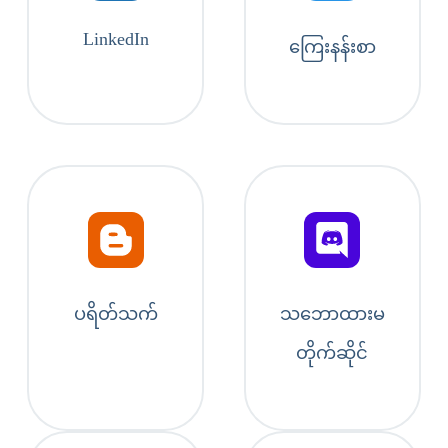
LinkedIn
ကြေးနန်းစာ
ပရိတ်သက်
သဘောထားမ
တိုက်ဆိုင်