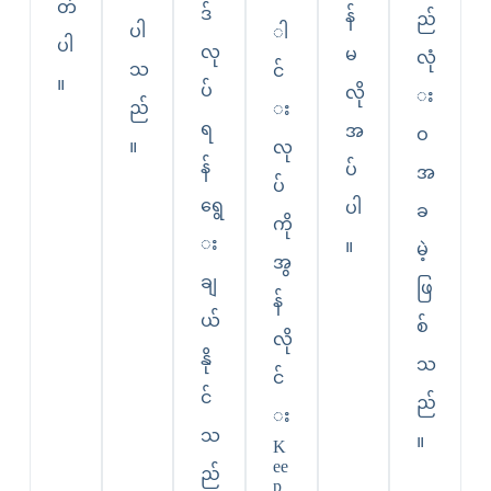
တ်
ဒ်
န်
ည်
ပါ
ါ
ပါ
လု
မ
လုံ
သ
င်
။
ပ်
လို
း
ည်
း
ရ
အ
ဝ
။
လု
န်
ပ်
အ
ပ်
ရွေ
ပါ
ခ
ကို
း
။
မဲ့
အွ
ချ
ဖြ
န်
ယ်
စ်
လို
နို
သ
င်
င်
ည်
း
သ
။
K
ee
ည်
p