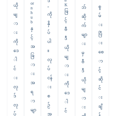
8
ဒ်
or
K
ယို
စွ
ဘ်
n
"
ဖြ
h
မျ
ကို
မ်
ဆို
u
င့်
b
ာ
နှိ
း
က်
နှ
ဗီ
း
ပ်
ပြီ
မျာ
င့်
ဒီ
ကို
ပါ
း
း
အ
ယို
ဒေ
။
စေ
မှ
ခြ
မျ
ါ
လု
ာ
ဗီ
ာ
ာ
င်
ပ်
င့်
ဒီ
း
း
း
ငန်
ဆို
ယို
အ
ကို
လု
း
င်
မျ
ရ
ဒေ
ဒ်
စ
း
ာ
ာ
ါ
လု
ဉ်
ချိ
း
မျာ
င်
ပ်
အ
န်