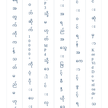
င်
င်
P
ဝ
း
3
အ
း
း
ဘ်
သို့
အ
တွ
ဆုံ
ဝ
ဆို
မ
ရ
က်
း
င်
က်
ဟု
ည်
ကို
မှ
ရ
1
တ်
အ
0
က
ာ
န်
0
M
သွေ
0
P
K
န့်
အ
0
4
ee
း
+
p
သ
သို့
ကေ
Vi
ကို
မြ
တ်
d
ဒေ
ာ
D
ပံ့
င့်
မ
o
ါ
င့်
w
ပို
ဗီ
ည်
nl
င်
ဖွ
oa
း
ဒီ
မ
de
း
င့်
r
ပေ
ယို
ဟု
လု
ရ
သ
း
ဒေ