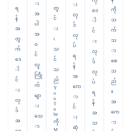
ကို
း
း
ရ
တွ
ကို
ဒေ
အ
လု
န်
င်
သ
ါ
ပါ
ဒ်
အ
း
က်
င်
အ
လု
တွ
၊
သ
း
ဝ
ပ်
က်
သ
ာ
လု
င်
ရ
ဒေ
င်
စေ
ဒ်
လူ
န်
ါ
သ
သ
လု
ကြို
အ
င်
ည်
ည်
ပ်
က်
ကေ
Y
း
။
ရ
o
မျာ
ာ
u
လု
အ
န်
T
း
င်
u
ဒ်
ကေ
အ
be
သေ
း
အ
ကို
ာ
သ
ာ
ဆုံ
M
ရေ