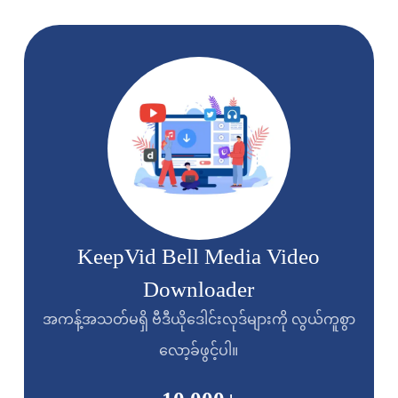
KeepVid Bell Media Video
Downloader
အကန့်အသတ်မရှိ ဗီဒီယိုဒေါင်းလုဒ်များကို လွယ်ကူစွာ
လော့ခ်ဖွင့်ပါ။