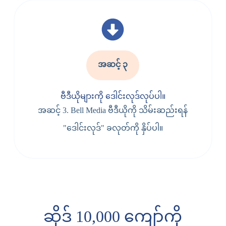
အဆင့် ၃
ဗီဒီယိုများကို ဒေါင်းလုဒ်လုပ်ပါ။
အဆင့် 3. Bell Media ဗီဒီယိုကို သိမ်းဆည်းရန်
"ဒေါင်းလုဒ်" ခလုတ်ကို နှိပ်ပါ။
ဆိုဒ် 10,000 ကျော်ကို