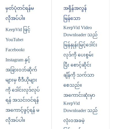
မှတ်ပုံတင်ရန်မ
အရှိန်အလွန်
လိုအပ်ပါ။
မြန်သော
KeepVid Video
KeepVid ဖြင့်
Downloader သည်
YouTube၊
မြန်နှုန်းမြင့်ဒေါင်း
Facebook၊
လုဒ်ကို ပေးစွမ်း
Instagram နှင့်
ပြီး စောင့်ဆိုင်း
အခြားဝဘ်ဆိုက်
ချိန်ကို သက်သာ
များမှ ဗီဒီယိုများ
စေသည်။
ကို ဒေါင်းလုဒ်လုပ်
အကောင်းဆုံးမှာ
ရန် အသင်းဝင်ရန်
KeepVid
အကောင့်ဖွင့်ရန် မ
Downloader သည်
လိုအပ်ပါ။
လုံးဝအခမဲ့