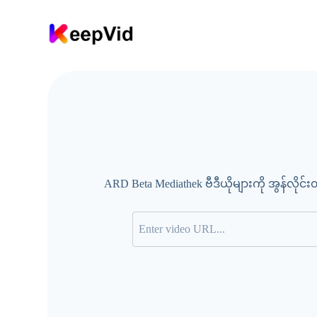
အ
ကြေ
ာ
င်
း
အ
ရ
ARD Beta Mediathek ဗီဒီယိုများကို အွန်လိုင
ာ
သို့
ကျေ
ာ်
သွာ
း