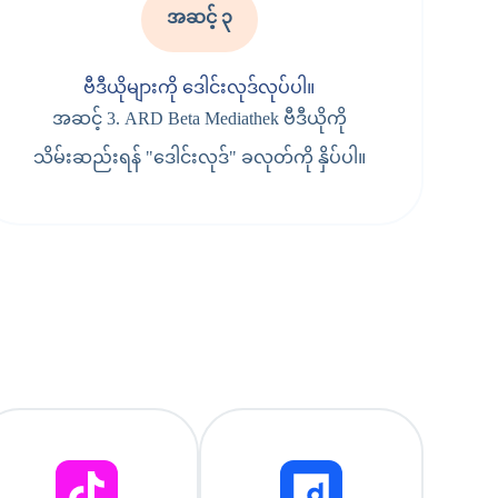
အဆင့် ၃
ဗီဒီယိုများကို ဒေါင်းလုဒ်လုပ်ပါ။
အဆင့် 3. ARD Beta Mediathek ဗီဒီယိုကို
သိမ်းဆည်းရန် "ဒေါင်းလုဒ်" ခလုတ်ကို နှိပ်ပါ။