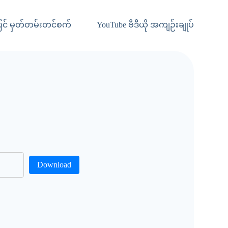
ာပြင် မှတ်တမ်းတင်စက်
YouTube ဗီဒီယို အကျဉ်းချုပ်
Download