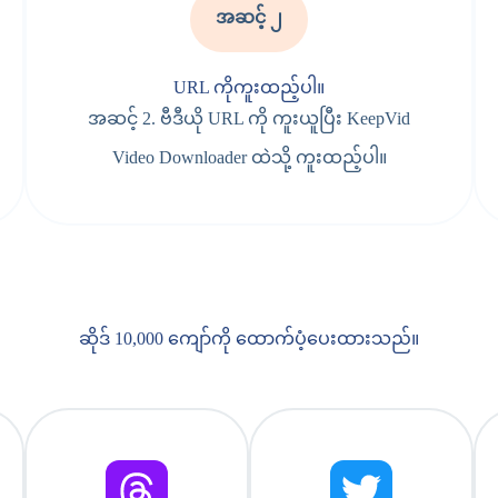
အဆင့် ၂
URL ကိုကူးထည့်ပါ။
အဆင့် 2. ဗီဒီယို URL ကို ကူးယူပြီး KeepVid
Video Downloader ထဲသို့ ကူးထည့်ပါ။
ဆိုဒ် 10,000 ကျော်ကို ထောက်ပံ့ပေးထားသည်။