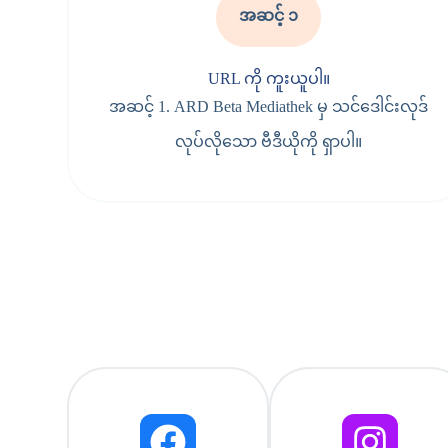
အဆင့် ၁
URL ကို ကူးယူပါ။
အဆင့် 1. ARD Beta Mediathek မှ သင်ဒေါင်းလုဒ်
လုပ်လိုသော ဗီဒီယိုကို ရှာပါ။