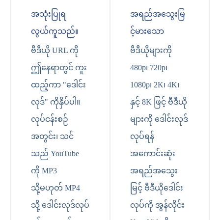
အသုံးပြုရ
အရည်အသွေးမြ
လွယ်ကူသည်။
င့်မားသော
ဗီဒီယို URL ကို
ဗီဒီယိုများကို
ဤနေရာတွင် ကူး
480p၊ 720p၊
ထည့်ကာ "ဒေါင်း
1080p၊ 2K၊ 4K၊
လုဒ်" ကိုနှိပ်ပါ။
နှင့် 8K ဖြင့် ဗီဒီယို
လုပ်ငန်းစဉ်
များကို ဒေါင်းလုဒ်
အတွင်း၊ သင်
လုပ်ရန်
သည် YouTube
အကောင်းဆုံး
ကို MP3
အရည်အသွေး
သို့မဟုတ် MP4
မြင့် ဗီဒီယိုဒေါင်း
သို့ ဒေါင်းလုဒ်လုပ်
လုပ်ကို အွန်လိုင်း