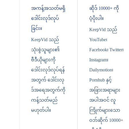
အကန့်အသတ်မရှိ
ဆိုဒ် 10000+ ကို
ဒေါင်းလုဒ်လုပ်
ပံ့ပိုးပါ။
ခြင်း။
KeepVid သည်
KeepVid သည်
YouTube၊
သုံးစွဲသူများ၏
Facebook၊ Twitter၊
ဗီဒီယိုများကို
Instagram၊
ဒေါင်းလုဒ်လုပ်ရန်
Dailymotion၊
အတွက် ဒေါင်းလု
Pornhub နှင့်
ဒ်အရေအတွက်ကို
အခြားအရာများ
ကန့်သတ်မည်
အပါအဝင် လူ
မဟုတ်ပါ။
ကြိုက်များသော
ဝဘ်ဆိုက် 10000+