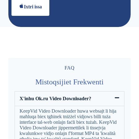
Ixtri issa
FAQ
Mistoqsijiet Frekwenti
X'inhu Ok.ru Video Downloader?
KeepVid Video Downloader huwa websajt li hija
maħluqa biex tgħinek tniżżel vidjows billi tuża
interface tal-web onlajn faċli biex tużah. KeepVid
Video Downloader jippermettilek li tissejvja
kwalunkwe vidjo onlajn f'format MP4 ta 'kwalità
għolja jew ta' kwalità standard. KeepVid Video