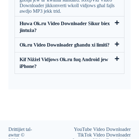
Downloader jikkonverti wkoll vidjows għal fajls
awdjo MP3 jekk trid.
Huwa Ok.ru Video Downloader Sikur biex
jintuża?
Ok.ru Video Downloader għandu xi limiti?
Kif Niżżel Vidjows Ok.ru fuq Android jew
iPhone?
Drittijiet tal-
YouTube Video Downloader
awtur ©
TikTok Video Downloader