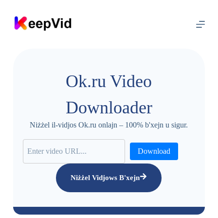
A
q
b
e
ż
g
ħ
a
Ok.ru Video
l
l
-
Downloader
k
o
n
Niżżel il-vidjos Ok.ru onlajn – 100% b'xejn u sigur.
t
e
n
Download
u
t
Niżżel Vidjows B'xejn