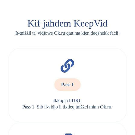
Kif jaħdem KeepVid
It-tniżżil ta' vidjows Ok.ru qatt ma kien daqshekk faċli!
Pass 1
Ikkopja l-URL
Pass 1. Sib il-vidjo li tixtieq tniżżel minn Ok.ru.