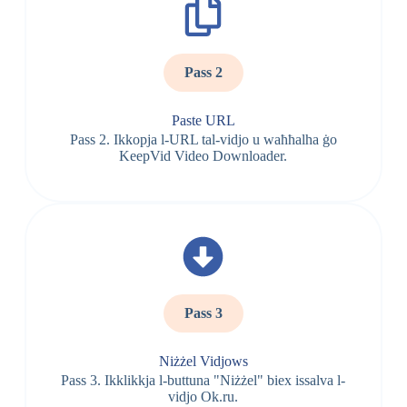
Pass 2
Paste URL
Pass 2. Ikkopja l-URL tal-vidjo u waħħalha ġo
KeepVid Video Downloader.
Pass 3
Niżżel Vidjows
Pass 3. Ikklikkja l-buttuna "Niżżel" biex issalva l-
vidjo Ok.ru.