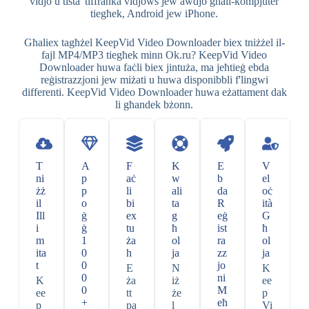
vidjo u tista 'tiffranka vidjows jew awdjo għall-kompjuter
tiegħek, Android jew iPhone.
Għaliex tagħżel KeepVid Video Downloader biex tniżżel il-
fajl MP4/MP3 tiegħek minn Ok.ru? KeepVid Video
Downloader huwa faċli biex jintuża, ma jeħtieġ ebda
reġistrazzjoni jew miżati u huwa disponibbli f'lingwi
differenti. KeepVid Video Downloader huwa eżattament dak
li għandek bżonn.
T
A
F
K
E
V
ni
p
aċ
w
b
el
żż
p
li
ali
da
oċ
il
o
bi
ta
R
ità
Ill
ġ
ex
g
eġ
G
i
ġ
tu
ħ
ist
ħ
m
1
ża
ol
ra
ol
ita
0
h
ja
zz
ja
t
0
jo
E
N
K
0
ni
K
ża
iż
ee
0
M
ee
tt
że
p
+
eħ
p
pa
l
Vi