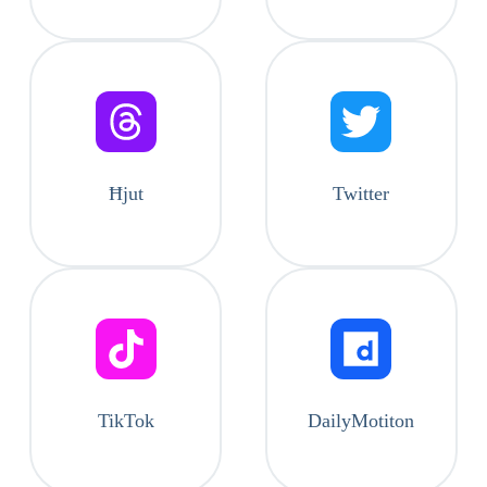
Ħjut
Twitter
TikTok
DailyMotiton