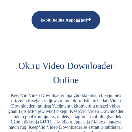
Is-Siti kollha Appoġġjati
Ok.ru Video Downloader
Online
KeepVid Video Downloader hija għodda onlajn b'xejn biex
tniżżel u tissejvja vidjows minn Ok.ru. Billi tuża dan Video
Downloader, inti tista 'faċilment tikkonverti u tniżżel vidjos
għall-fajls MP4 jew MP3 b'xejn. KeepVid Video Downloader
jaħdem għal kompjuters, tablets, u tagħmir mobbli. għandek
bżonn tikkopja l-URL tal-vidjo u tippejstja fil-kaxxa tat-test
hawn fuq. KeepVid Video Downloader se estratt ir-rabtiet tal-