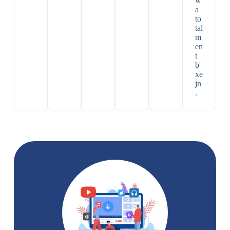
w
a
to
tal
m
en
t
b'
xe
jn
.