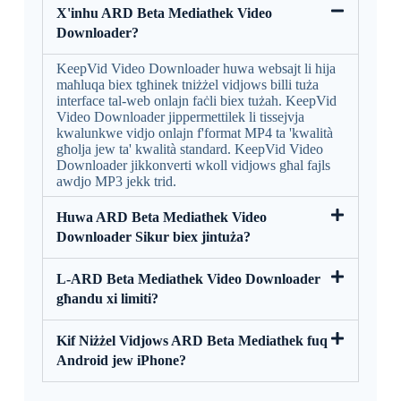
X'inhu ARD Beta Mediathek Video
Downloader?
KeepVid Video Downloader huwa websajt li hija
maħluqa biex tgħinek tniżżel vidjows billi tuża
interface tal-web onlajn faċli biex tużah. KeepVid
Video Downloader jippermettilek li tissejvja
kwalunkwe vidjo onlajn f'format MP4 ta 'kwalità
għolja jew ta' kwalità standard. KeepVid Video
Downloader jikkonverti wkoll vidjows għal fajls
awdjo MP3 jekk trid.
Huwa ARD Beta Mediathek Video
Downloader Sikur biex jintuża?
L-ARD Beta Mediathek Video Downloader
għandu xi limiti?
Kif Niżżel Vidjows ARD Beta Mediathek fuq
Android jew iPhone?