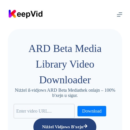
A
q
b
e
ż
g
ħ
a
ARD Beta Media
l
l
-
Library Video
k
o
n
Downloader
t
e
n
Niżżel il-vidjows ARD Beta Mediathek onlajn – 100%
u
b'xejn u sigur.
t
Download
Niżżel Vidjows B'xejn