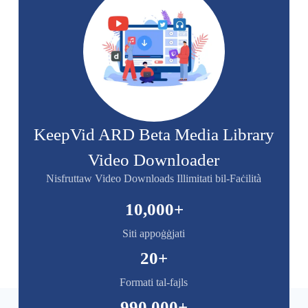
KeepVid ARD Beta Media Library
Video Downloader
Nisfruttaw Video Downloads Illimitati bil-Faċilità
10,000
+
Siti appoġġjati
20
+
Formati tal-fajls
990,000
+