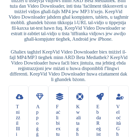
tniżżel u tissejvja vidjows minn ARD Beta Mediathek. Billi
tuża dan Video Downloader, inti tista 'faċilment tikkonverti u
tniżżel vidjos għall-fajls MP4 jew MP3 b'xejn. KeepVid
Video Downloader jaħdem għal kompjuters, tablets, u tagħmir
mobbli. għandek bżonn tikkopja l-URL tal-vidjo u tippejstja
fil-kaxxa tat-test hawn fuq. KeepVid Video Downloader se
estratt ir-rabtiet tal-vidjo u tista 'tiffranka vidjows jew awdjo
għall-kompjuter tiegħek, Android jew iPhone.
Għaliex tagħżel KeepVid Video Downloader biex tniżżel il-
fajl MP4/MP3 tiegħek minn ARD Beta Mediathek? KeepVid
Video Downloader huwa faċli biex jintuża, ma jeħtieġ ebda
reġistrazzjoni jew miżati u huwa disponibbli f'lingwi
differenti. KeepVid Video Downloader huwa eżattament dak
li għandek bżonn.
T
A
F
K
E
V
ni
p
aċ
w
b
el
żż
p
li
ali
da
oċ
il
o
bi
ta
R
ità
Ill
ġ
ex
g
eġ
G
i
ġ
tu
ħ
ist
ħ