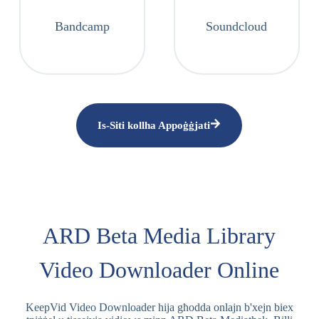
Bandcamp
Soundcloud
Is-Siti kollha Appoġġjati
ARD Beta Media Library
Video Downloader Online
KeepVid Video Downloader hija għodda onlajn b'xejn biex