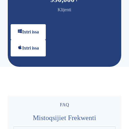
Klijenti
Ixtri issa
Ixtri issa
FAQ
Mistoqsijiet Frekwenti