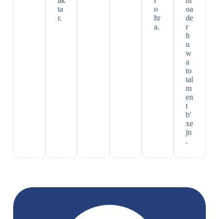
ak
i
nl
ta
o
oa
r.
ħr
de
a.
r
h
u
w
a
to
tal
m
en
t
b'
xe
jn
.