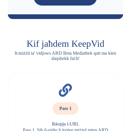
Kif jaħdem KeepVid
It-tniżżil ta' vidjows ARD Beta Mediathek qatt ma kien
daqshekk faċli!
Pass 1
Ikkopja l-URL
Pass 1. Sib il-vidjo li tixtieq tniżżel minn ARD