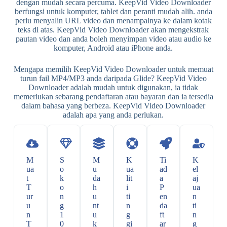
dengan mudah secara percuma. KeepVid Video Downloader
berfungsi untuk komputer, tablet dan peranti mudah alih. anda
perlu menyalin URL video dan menampalnya ke dalam kotak
teks di atas. KeepVid Video Downloader akan mengekstrak
pautan video dan anda boleh menyimpan video atau audio ke
komputer, Android atau iPhone anda.
Mengapa memilih KeepVid Video Downloader untuk memuat
turun fail MP4/MP3 anda daripada Glide? KeepVid Video
Downloader adalah mudah untuk digunakan, ia tidak
memerlukan sebarang pendaftaran atau bayaran dan ia tersedia
dalam bahasa yang berbeza. KeepVid Video Downloader
adalah apa yang anda perlukan.
M
S
M
K
Ti
K
ua
o
u
ua
ad
el
t
k
da
lit
a
aj
T
o
h
i
P
ua
ur
n
u
ti
en
n
u
g
nt
n
da
ti
n
1
u
g
ft
n
T
0
k
gi
ar
g