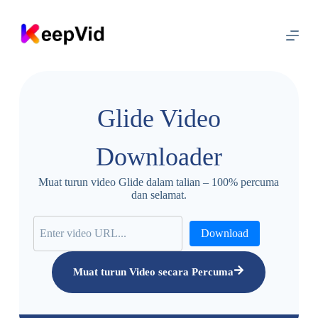
L
a
n
g
k
a
u
k
Glide Video
e
k
a
Downloader
n
d
u
Muat turun video Glide dalam talian – 100% percuma
n
dan selamat.
g
a
n
Download
Muat turun Video secara Percuma