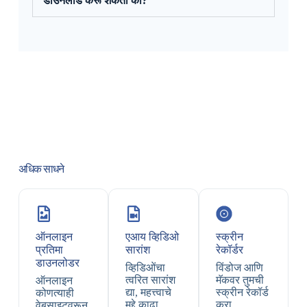
डाउनलोड करू शकतो का?
अधिक साधने
ऑनलाइन
एआय व्हिडिओ
स्क्रीन
प्रतिमा
सारांश
रेकॉर्डर
डाउनलोडर
व्हिडिओंचा
विंडोज आणि
त्वरित सारांश
मॅकवर तुमची
ऑनलाइन
द्या, महत्त्वाचे
स्क्रीन रेकॉर्ड
कोणत्याही
मुद्दे काढा,
करा.
वेबसाइटवरून