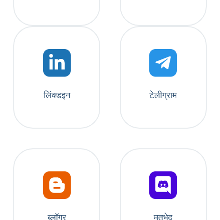
लिंक्डइन
टेलीग्राम
ब्लॉगर
मतभेद