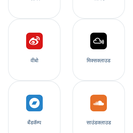
वीबो
मिक्सक्लाउड
बँडकॅम्प
साउंडक्लाउड