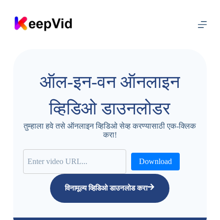
सा
म
ग्री
व
र
जा
ऑल-इन-वन ऑनलाइन
व्हिडिओ डाउनलोडर
तुम्हाला हवे तसे ऑनलाइन व्हिडिओ सेव्ह करण्यासाठी एक-क्लिक
करा!
Download
विनामूल्य व्हिडिओ डाउनलोड करा