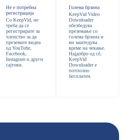
Не е потребна
Голема брзина
регистрација
KeepVid Video
Со KeepVid, не
Downloader
треба да се
обезбедува
регистрирате за
преземање со
членство за да
голема брзина и
преземате видеа
ви заштедува
од YouTube,
време на чекање.
Facebook,
Најдобро од сè,
Instagram и други
KeepVid
сајтови.
Downloader е
потполно
бесплатен.