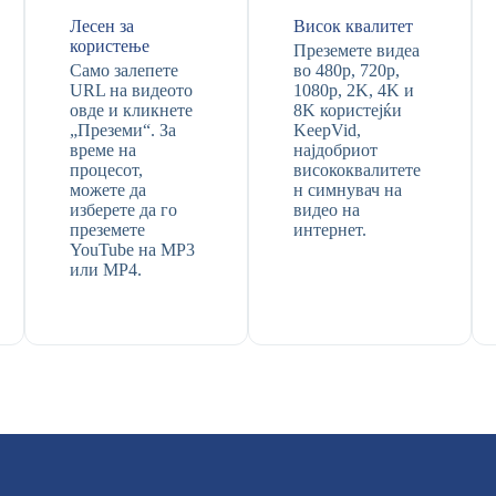
Лесен за
Висок квалитет
користење
Преземете видеа
Само залепете
во 480p, 720p,
URL на видеото
1080p, 2K, 4K и
овде и кликнете
8K користејќи
„Преземи“. За
KeepVid,
време на
најдобриот
процесот,
висококвалитете
можете да
н симнувач на
изберете да го
видео на
преземете
интернет.
YouTube на MP3
или MP4.