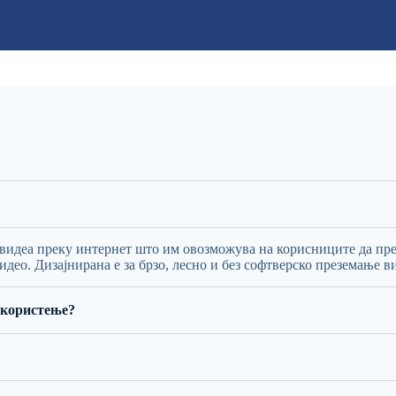
 видеа преку интернет што им овозможува на корисниците да пр
део. Дизајнирана е за брзо, лесно и без софтверско преземање в
а користење?