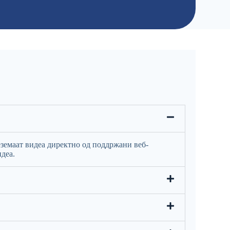
еземаат видеа директно од поддржани веб-
идеа.