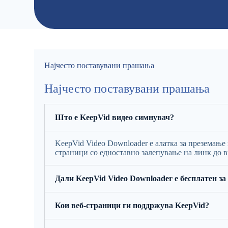
Најчесто поставувани прашања
Најчесто поставувани прашања
Што е KeepVid видео симнувач?
KeepVid Video Downloader е алатка за преземање
страници со едноставно залепување на линк до ви
Дали KeepVid Video Downloader е бесплатен з
Кои веб-страници ги поддржува KeepVid?