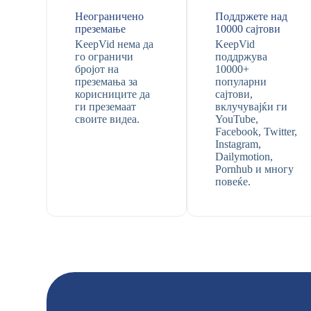
Неограничено
Поддржете над
преземање
10000 сајтови
KeepVid нема да
KeepVid
го ограничи
поддржува
бројот на
10000+
преземања за
популарни
корисниците да
сајтови,
ги преземаат
вклучувајќи ги
своите видеа.
YouTube,
Facebook, Twitter,
Instagram,
Dailymotion,
Pornhub и многу
повеќе.