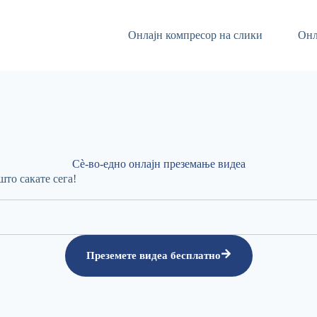
Онлајн компресор на слики
Онл
Сè-во-едно онлајн преземање видеа
што сакате сега!
Преземете видеа бесплатно