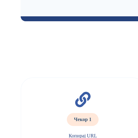
Чекор 1
Копирај URL