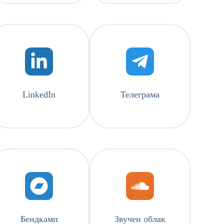
LinkedIn
Телеграма
Бендкамп
Звучен облак