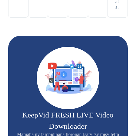
ak
a.
KeepVid FRESH LIVE Video
Downloader
Mamaha ny fampidinana horonan-tsary tsy misy fetra