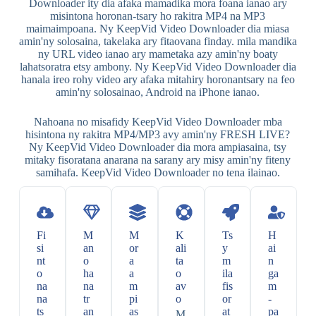
Downloader ity dia afaka mamadika mora foana ianao ary
misintona horonan-tsary ho rakitra MP4 na MP3
maimaimpoana. Ny KeepVid Video Downloader dia miasa
amin'ny solosaina, takelaka ary fitaovana finday. mila mandika
ny URL video ianao ary mametaka azy amin'ny boaty
lahatsoratra etsy ambony. Ny KeepVid Video Downloader dia
hanala ireo rohy video ary afaka mitahiry horonantsary na feo
amin'ny solosainao, Android na iPhone ianao.
Nahoana no misafidy KeepVid Video Downloader mba
hisintona ny rakitra MP4/MP3 avy amin'ny FRESH LIVE?
Ny KeepVid Video Downloader dia mora ampiasaina, tsy
mitaky fisoratana anarana na sarany ary misy amin'ny fiteny
samihafa. KeepVid Video Downloader no tena ilainao.
Fi
M
M
K
Ts
H
si
an
or
ali
y
ai
nt
o
a
ta
m
n
o
ha
a
o
ila
ga
na
na
m
av
fis
m
na
tr
pi
o
or
-
ts
an
as
at
pa
M