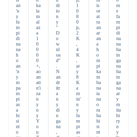
an
ka
dr
1
is
m
'n
la
io
0
or
e
y
m
n
8
at
fa
fa
al
y
0
ra
m
m
az
"
p,
an
pi
pi
a
D
2
ar
di
di
1
o
K
an
na
na
0
w
,
a
na
na
0
nl
4
h
ha
h
0
oa
K
o
in
o
0
d"
,
m
ga
an
+,
.
ar
pi
na
'n
ao
N
y
ka
ha
y
an
an
8
m
in
m
ati
dr
K
ba
ga
pa
n'i
itr
a
na
na
m
za
a
m
ia
ar
pi
n
n
in'
na
y
as
y
y
n
o
m
a
n
di
y
ra
ita
hi
y
n
fa
ha
hi
si
Y
ga
m
hi
ry
nt
o
na
pi
si
n
o
u
,
as
nt
y