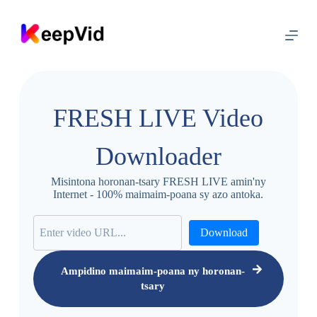
M
a
n
d
e
h
a
n
FRESH LIVE Video
a
a
n
Downloader
y
a
m
Misintona horonan-tsary FRESH LIVE amin'ny
i
Internet - 100% maimaim-poana sy azo antoka.
n
'
n
Download
y
v
o
Ampidino maimaim-poana ny horonan-
t
tsary
o
a