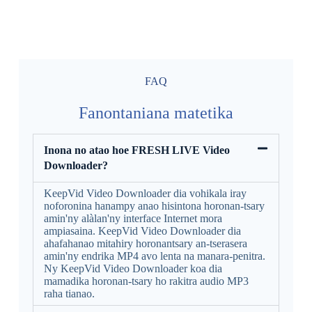
FAQ
Fanontaniana matetika
Inona no atao hoe FRESH LIVE Video
Downloader?
KeepVid Video Downloader dia vohikala iray
noforonina hanampy anao hisintona horonan-tsary
amin'ny alàlan'ny interface Internet mora
ampiasaina. KeepVid Video Downloader dia
ahafahanao mitahiry horonantsary an-tserasera
amin'ny endrika MP4 avo lenta na manara-penitra.
Ny KeepVid Video Downloader koa dia
mamadika horonan-tsary ho rakitra audio MP3
raha tianao.