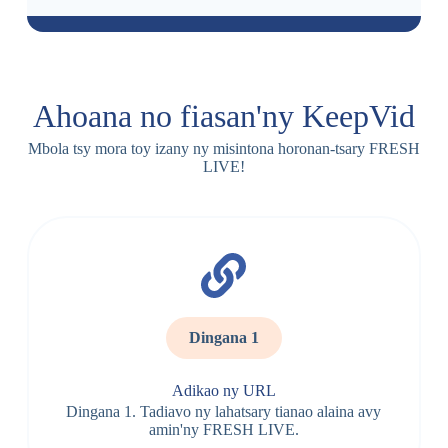
t
y
Ahoana no fiasan'ny KeepVid
Mbola tsy mora toy izany ny misintona horonan-tsary FRESH
LIVE!
Dingana 1
Adikao ny URL
Dingana 1. Tadiavo ny lahatsary tianao alaina avy
amin'ny FRESH LIVE.