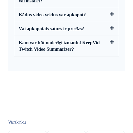
vai instalēt?
Kādus video veidus var apkopot?
Vai apkopotais saturs ir precīzs?
Kam var būt noderīgi izmantot KeepVid
Twitch Video Summarizer?
Vairāk rīku