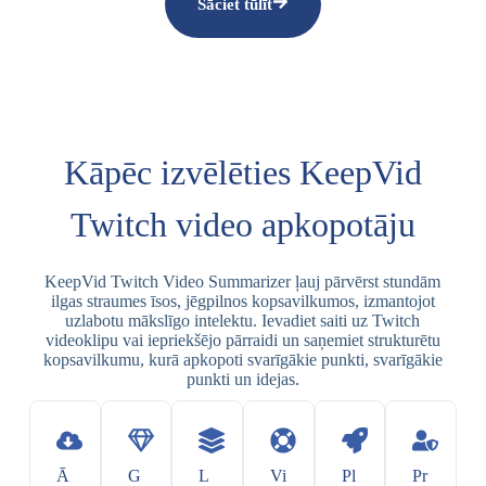
Sāciet tūlīt
Kāpēc izvēlēties KeepVid
Twitch video apkopotāju
KeepVid Twitch Video Summarizer ļauj pārvērst stundām
ilgas straumes īsos, jēgpilnos kopsavilkumos, izmantojot
uzlabotu mākslīgo intelektu. Ievadiet saiti uz Twitch
videoklipu vai iepriekšējo pārraidi un saņemiet strukturētu
kopsavilkumu, kurā apkopoti svarīgākie punkti, svarīgākie
punkti un idejas.
Ā
G
L
Vi
Pl
Pr