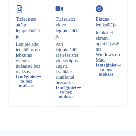
Tiešsaistes
Tiešsaistes
Ekrāna
attēlu
video
ierakstītājs
lejupielādētā
lejupielādētā
Ierakstiet
js
js
ekrānu
operētājsistē
Lejupielādēj
Ātri
mā
iet attēlus no
lejupielādēji
Windows un
jebkuras
et tiešsaistes
Mac.
vietnes
videoklipus
Izmēģiniet
tiešsaistē bez
augstā
to bez
maksas.
kvalitātē
maksas
Izmēģiniet
skatīšanai
to bez
bezsaistē.
maksas
Izmēģiniet
to bez
maksas