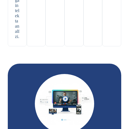
gā
in
tel
ek
ta
an
alī
zi.