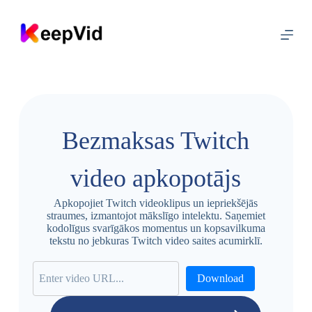
P
ā
r
i
e
t
u
z
s
a
Bezmaksas Twitch
t
u
r
video apkopotājs
u
Apkopojiet Twitch videoklipus un iepriekšējās
straumes, izmantojot mākslīgo intelektu. Saņemiet
kodolīgus svarīgākos momentus un kopsavilkuma
tekstu no jebkuras Twitch video saites acumirklī.
Download