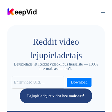
P
ā
r
i
e
t
u
z
Reddit video
s
a
t
lejupielādētājs
u
r
u
Lejupielādējiet Reddit videoklipus tiešsaistē — 100%
bez maksas un droši.
Download
Lejupielādējiet video bez maksas