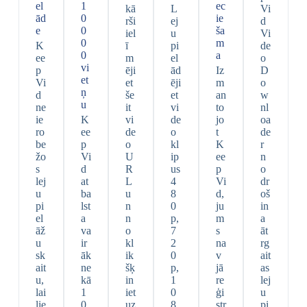
el
1
ec
kā
L
Vi
ād
0
ie
rši
ej
d
e
0
ša
iel
u
Vi
0
m
K
ī
pi
de
0
a
ee
m
el
o
vi
p
ēji
ād
Iz
D
et
Vi
et
ēji
m
o
ņ
d
še
et
an
w
u
ne
it
vi
to
nl
ie
K
vi
de
jo
oa
ro
ee
de
o
t
de
be
p
o
kl
K
r
žo
Vi
U
ip
ee
n
s
d
R
us
p
o
lej
at
L
4
Vi
dr
u
ba
u
8
d,
oš
pi
lst
n
0
ju
in
el
a
n
p,
m
a
āž
va
o
7
s
āt
u
ir
kl
2
na
rg
sk
āk
ik
0
v
ait
ait
ne
šķ
p,
jā
as
u,
kā
in
1
re
lej
lai
1
iet
0
ģi
u
lie
0
uz
8
str
pi