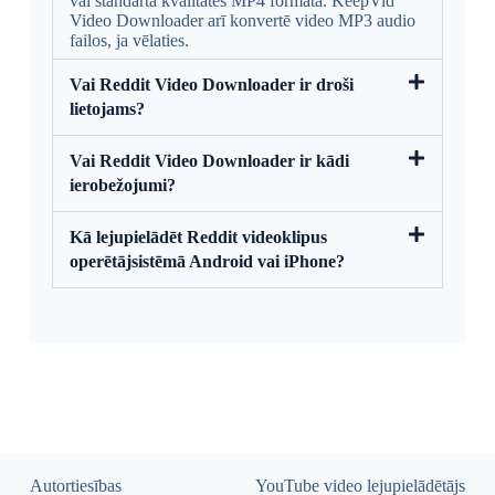
vai standarta kvalitātes MP4 formātā. KeepVid
Video Downloader arī konvertē video MP3 audio
failos, ja vēlaties.
Vai Reddit Video Downloader ir droši
lietojams?
Vai Reddit Video Downloader ir kādi
ierobežojumi?
Kā lejupielādēt Reddit videoklipus
operētājsistēmā Android vai iPhone?
Autortiesības
YouTube video lejupielādētājs