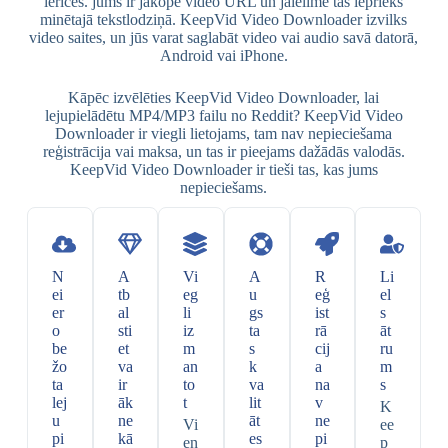
ierīcēs. jums ir jākopē video URL un jāielīmē tas iepriekš
minētajā tekstlodziņā. KeepVid Video Downloader izvilks
video saites, un jūs varat saglabāt video vai audio savā datorā,
Android vai iPhone.
Kāpēc izvēlēties KeepVid Video Downloader, lai
lejupielādētu MP4/MP3 failu no Reddit? KeepVid Video
Downloader ir viegli lietojams, tam nav nepieciešama
reģistrācija vai maksa, un tas ir pieejams dažādās valodās.
KeepVid Video Downloader ir tieši tas, kas jums
nepieciešams.
N
A
Vi
A
R
Li
ei
tb
eg
u
eģ
el
er
al
li
gs
ist
s
o
sti
iz
ta
rā
āt
be
et
m
s
cij
ru
žo
va
an
k
a
m
ta
ir
to
va
na
s
lej
āk
t
lit
v
K
u
ne
āt
ne
Vi
ee
pi
kā
es
pi
en
p