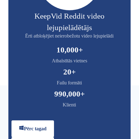
KeepVid Reddit video
lejupielādētājs
Ērti atbloķējiet neierobežotu video lejupielādi
10,000
+
Atbalstītās vietnes
20
+
Failu formāti
990,000
+
Klienti
Pērc tagad