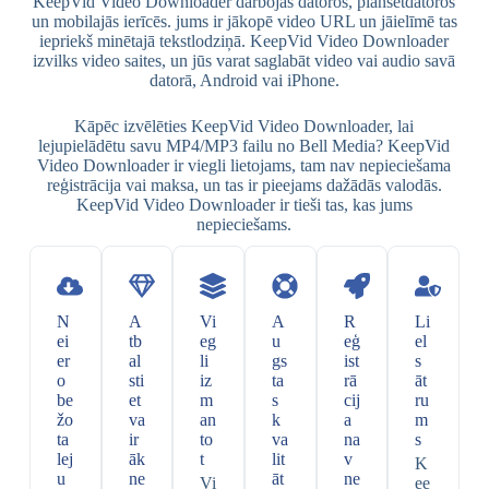
KeepVid Video Downloader darbojas datoros, planšetdatoros
un mobilajās ierīcēs. jums ir jākopē video URL un jāielīmē tas
iepriekš minētajā tekstlodziņā. KeepVid Video Downloader
izvilks video saites, un jūs varat saglabāt video vai audio savā
datorā, Android vai iPhone.
Kāpēc izvēlēties KeepVid Video Downloader, lai
lejupielādētu savu MP4/MP3 failu no Bell Media? KeepVid
Video Downloader ir viegli lietojams, tam nav nepieciešama
reģistrācija vai maksa, un tas ir pieejams dažādās valodās.
KeepVid Video Downloader ir tieši tas, kas jums
nepieciešams.
N
A
Vi
A
R
Li
ei
tb
eg
u
eģ
el
er
al
li
gs
ist
s
o
sti
iz
ta
rā
āt
be
et
m
s
cij
ru
žo
va
an
k
a
m
ta
ir
to
va
na
s
lej
āk
t
lit
v
K
u
ne
āt
ne
Vi
ee