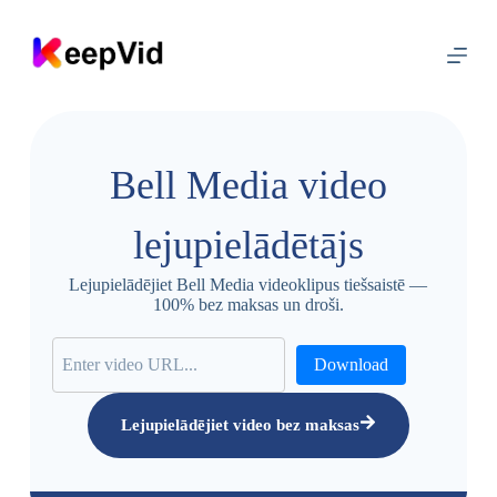
P
ā
r
i
e
t
u
z
Bell Media video
s
a
t
lejupielādētājs
u
r
u
Lejupielādējiet Bell Media videoklipus tiešsaistē —
100% bez maksas un droši.
Download
Lejupielādējiet video bez maksas