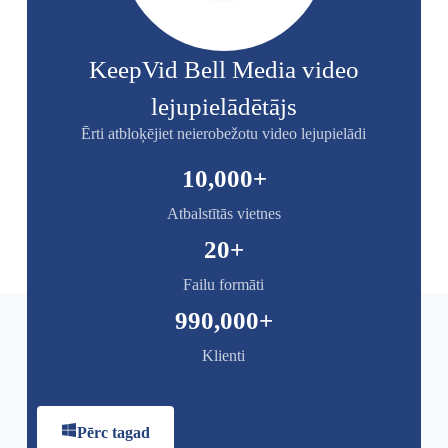
KeepVid Bell Media video
lejupielādētājs
Ērti atbloķējiet neierobežotu video lejupielādi
10,000
+
Atbalstītās vietnes
20
+
Failu formāti
990,000
+
Klienti
Pērc tagad