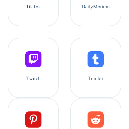
TikTok
DailyMotiton
Twitch
Tumblr