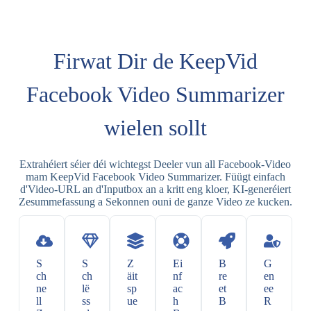
Firwat Dir de KeepVid
Facebook Video Summarizer
wielen sollt
Extrahéiert séier déi wichtegst Deeler vun all Facebook-Video
mam KeepVid Facebook Video Summarizer. Füügt einfach
d'Video-URL an d'Inputbox an a kritt eng kloer, KI-generéiert
Zesummefassung a Sekonnen ouni de ganze Video ze kucken.
S
S
Z
Ei
B
G
ch
ch
äit
nf
re
en
ne
lë
sp
ac
et
ee
ll
ss
ue
h
B
R