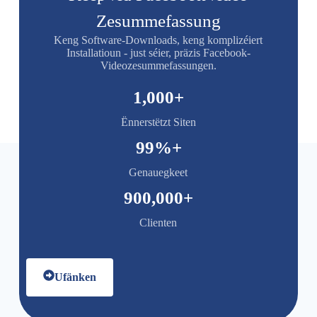
Zesummefassung
Keng Software-Downloads, keng komplizéiert
Installatioun - just séier, präzis Facebook-
Videozesummefassungen.
1,000
+
Ënnerstëtzt Siten
99
%+
Genauegkeet
900,000
+
Clienten
Ufänken