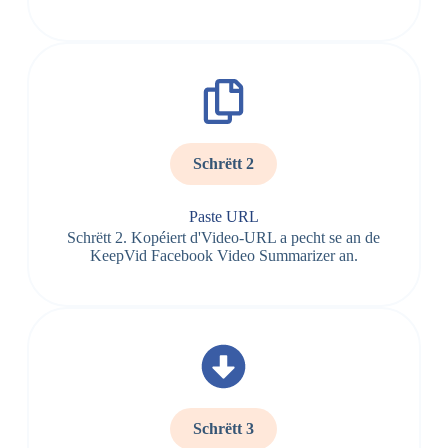
Schrëtt 2
Paste URL
Schrëtt 2. Kopéiert d'Video-URL a pecht se an de
KeepVid Facebook Video Summarizer an.
Schrëtt 3