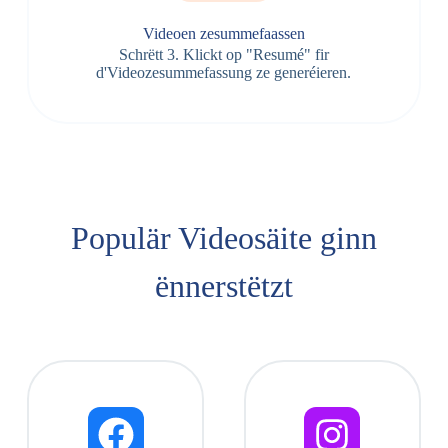
Videoen zesummefaassen
Schrëtt 3. Klickt op "Resumé" fir
d'Videozesummefassung ze generéieren.
Populär Videosäite ginn
ënnerstëtzt