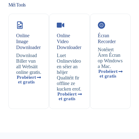
Méi Tools
Online
Online
Écran
Image
Video
Recorder
Downloader
Downloader
Notéiert
Ären Écran
Download
Luet
op Windows
Biller vun
Onlinevideo
a Mac.
all Websäit
en séier an
Probéiert
online gratis.
héijer
et gratis
Probéiert
Qualitéit fir
et gratis
offline ze
kucken erof.
Probéiert
et gratis