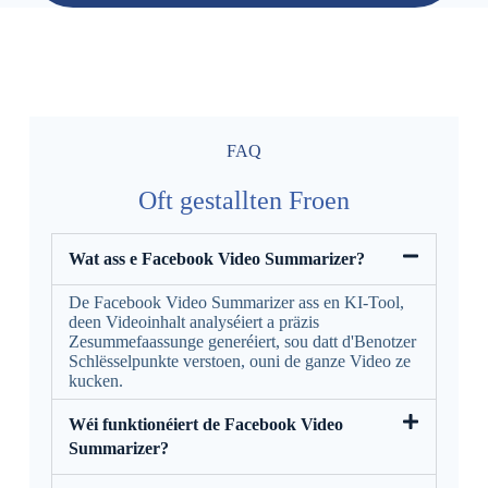
FAQ
Oft gestallten Froen
Wat ass e Facebook Video Summarizer?
De Facebook Video Summarizer ass en KI-Tool,
deen Videoinhalt analyséiert a präzis
Zesummefaassunge generéiert, sou datt d'Benotzer
Schlësselpunkte verstoen, ouni de ganze Video ze
kucken.
Wéi funktionéiert de Facebook Video
Summarizer?