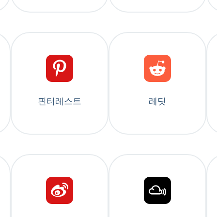
핀터레스트
레딧