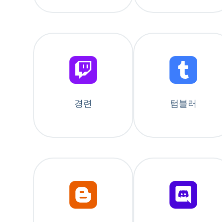
경련
텀블러