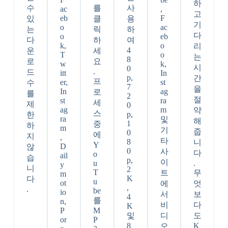
하
수
를
사
ac
,
고
eb
F
있
클
용
기
o
ac
는
릭
하
다
o
eb
다
하
여
k,
o
리
4
운
세
T
o
는
8
로
요
w
k,
시
0
.
드
itt
In
p,
간
프
er,
st
수
7
을
In
ag
로
를
2
절
st
ra
세
제
0
ag
m
약
스
p,
한
ra
및
해
1
중
하
m
기
줍
0
에
지
,
타
8
니
Y
D
않
0
사
다
o
ail
습
p,
이
u
.
y
니
2
T
트
무
m
K
다
u
ot
에
엇
,
.
be
io
서
보
4
를
n,
비
다
K
P
M
및
디
도
or
P
8
K
오