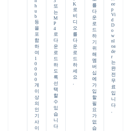
n
3
K
ee
를
h
또
p
로
u
다
는
Vi
비
b
운
M
d
등
디
P
로
D
을
오
4
드
o
포
로
를
w
하
함
다
다
nl
기
oa
하
운
운
위
de
여
로
로
해
r
1
드
드
멤
는
0
하
하
버
완
0
도
세
십
0
전
록
요
에
0
무
.
선
개
가
료
택
이
입
입
할
상
할
니
수
의
필
다
있
인
요
.
습
기
가
니
사
없
다
이
습