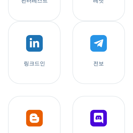
핀터레스트
레딧
링크드인
전보