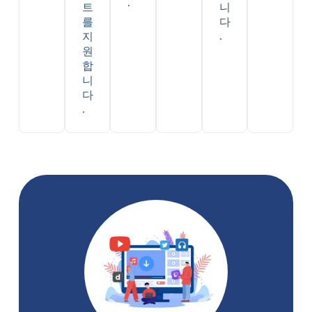
.
트
니
를
다
.
지
원
합
니
다
.