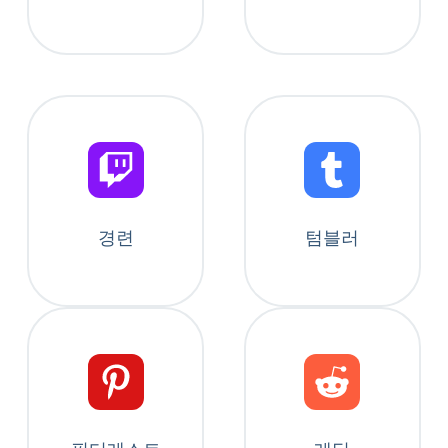
경련
텀블러