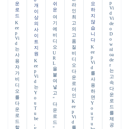
p
운
쉬
요
라
개
Vi
로
운
하
인
이
d
드
지
여
최
상
Vi
않
K
기
고
의
de
ee
습
o
에
의
사
p
니
D
비
고
이
Vi
o
다
디
품
트
d
w
K
오
질
지
는
nl
ee
U
비
원
oa
사
p
R
디
de
K
용
Vi
L
r
오
ee
자
d
을
는
p
다
가
를
붙
Vi
고
운
비
사
여
d
속
로
디
용
는
넣
다
더
오
하
Y
고
운
인
를
면
o
"
로
K
u
Y
다
다
ee
드
T
o
운
운
p
를
u
u
로
로
Vi
be
T
제
드
d
드
,
u
공
할
를
"
F
be