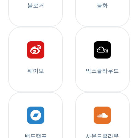
블로거
불화
웨이보
믹스클라우드
밴드캠프
사운드클라우