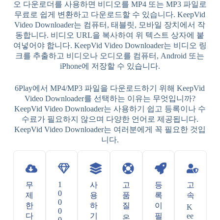
오 다운로더를 사용하면 비디오를 MP4 또는 MP3 파일로
무료로 쉽게 변환하고 다운로드할 수 있습니다. KeepVid
Video Downloader는 컴퓨터, 태블릿, 모바일 장치에서 작
동합니다. 비디오 URL을 복사하여 위 텍스트 상자에 붙
여넣어야 합니다. KeepVid Video Downloader는 비디오 링
크를 추출하고 비디오나 오디오를 컴퓨터, Android 또는
iPhone에 저장할 수 있습니다.
6Play에서 MP4/MP3 파일을 다운로드하기 위해 KeepVid
Video Downloader를 선택하는 이유는 무엇입니까?
KeepVid Video Downloader는 사용하기 쉽고 등록이나 수
수료가 필요하지 않으며 다양한 언어로 제공됩니다.
KeepVid Video Downloader는 여러분에게 꼭 필요한 것입
니다.
1
무
사
고
등
고
0
제
용
품
록
속
0
한
하
질
이
K
0
다
기
필
ee
온
0