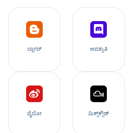
ಬ್ಲಾಗರ್
ಅಪಶ್ರುತಿ
ವೈಬೋ
ಮಿಕ್ಸ್‌ಕ್ಲೌಡ್