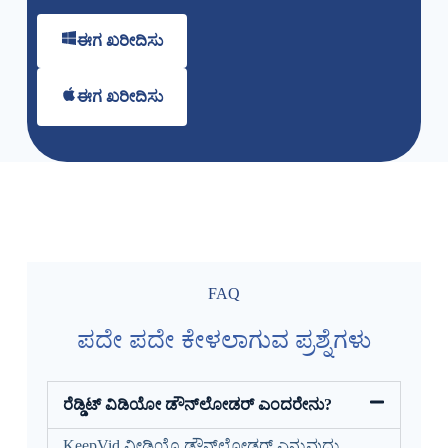
ಈಗ ಖರೀದಿಸು
ಈಗ ಖರೀದಿಸು
FAQ
ಪದೇ ಪದೇ ಕೇಳಲಾಗುವ ಪ್ರಶ್ನೆಗಳು
ರೆಡ್ಡಿಟ್ ವಿಡಿಯೋ ಡೌನ್‌ಲೋಡರ್ ಎಂದರೇನು?
KeepVid ವೀಡಿಯೊ ಡೌನ್‌ಲೋಡರ್ ಎನ್ನುವುದು