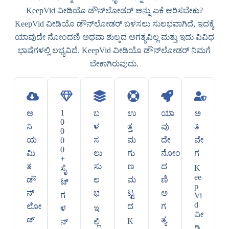
KeepVid ವೀಡಿಯೊ ಡೌನ್‌ಲೋಡರ್ ಅನ್ನು ಏಕೆ ಆರಿಸಬೇಕು?
KeepVid ವೀಡಿಯೊ ಡೌನ್‌ಲೋಡರ್ ಬಳಸಲು ಸುಲಭವಾಗಿದೆ, ಇದಕ್ಕೆ
ಯಾವುದೇ ನೋಂದಣಿ ಅಥವಾ ಶುಲ್ಕದ ಅಗತ್ಯವಿಲ್ಲ ಮತ್ತು ಇದು ವಿವಿಧ
ಭಾಷೆಗಳಲ್ಲಿ ಲಭ್ಯವಿದೆ. KeepVid ವೀಡಿಯೊ ಡೌನ್‌ಲೋಡರ್ ನಿಮಗೆ
ಬೇಕಾಗಿರುವುದು.
1
ಅ
ಬ
ಉ
ಯಾ
ಅ
0
ನಿ
ಳ
ತ್ತ
ವು
ತಿ
0
ಯ
ಸ
ಮ
ದೇ
ವೇ
0
0
ಮಿ
ಲು
ಗು
ನೋಂ
ಗ
+
ತ
ಸು
ಣ
ದ
K
ಸೈ
ee
ಡೌ
ಲ
ಮ
ಣಿ
ಟ್‌
p
ನ್‌
ಭ
ಟ್ಟ
ಅ
ಗ
Vi
d
ಲೋ
ದ
ಗ
ಳ
ಇ
ವೀ
ಡ್
ತ್ಯ
K
ನ್
ಲ್ಲಿ
ಡಿ