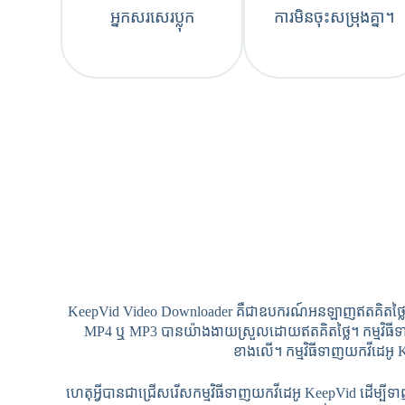
អ្នកសរសេរប្លុក
ការមិនចុះសម្រុងគ្នា។
KeepVid Video Downloader គឺជាឧបករណ៍អនឡាញឥតគិតថ្លៃដើម្
MP4 ឬ MP3 បានយ៉ាងងាយស្រួលដោយឥតគិតថ្លៃ។ កម្មវិធីទាញយកវ
ខាងលើ។ កម្មវិធីទាញយកវីដេអូ K
ហេតុអ្វីបានជាជ្រើសរើសកម្មវិធីទាញយកវីដេអូ KeepVid ដើម្បី