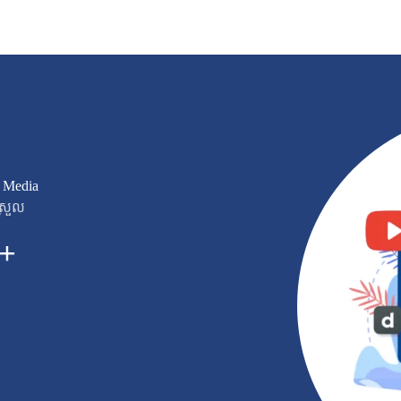
a Media
្រួល
+