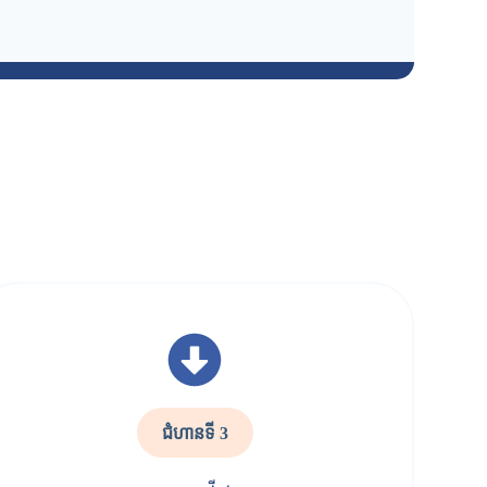
ជំហានទី 3