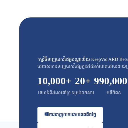
កម្មវិធីទាញយកវីដេអូបណ្ណាល័យ KeepVid ARD Bet
ដោះសោការទាញយកវីដេអូគ្មានដែនកំណត់ដោយងាយស
10,000
+
20
+
990,000
គេហទំព័រដែលគាំទ្រ
ទម្រង់ឯកសារ
អតិថិជន
ការ​ទាញ​យក​ដោយ​ឥត​គិត​ថ្លៃ