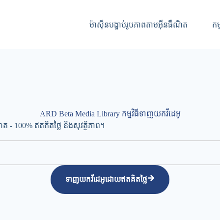
ម៉ាស៊ីនបង្ហាប់រូបភាពតាមអ៊ីនធឺណិត
កម
ARD Beta Media Library កម្មវិធីទាញយកវីដេអូ
 - 100% ឥតគិតថ្លៃ និងសុវត្ថិភាព។
ទាញយកវីដេអូដោយឥតគិតថ្លៃ