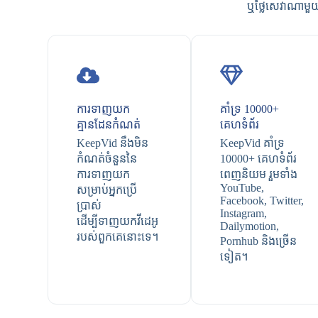
ឬថ្លៃសេវាណាមួយ
ការទាញយក
គាំទ្រ 10000+
គ្មានដែនកំណត់
គេហទំព័រ
KeepVid នឹងមិន
KeepVid គាំទ្រ
កំណត់ចំនួននៃ
10000+ គេហទំព័រ
ការទាញយក
ពេញនិយម រួមទាំង
YouTube,
សម្រាប់អ្នកប្រើ
Facebook, Twitter,
ប្រាស់
Instagram,
ដើម្បីទាញយកវីដេអូ
Dailymotion,
របស់ពួកគេនោះទេ។
Pornhub និងច្រើន
ទៀត។