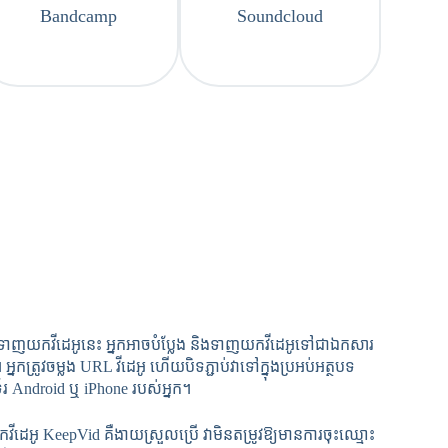
Bandcamp
Soundcloud
ីទាញយកវីដេអូនេះ អ្នកអាចបំប្លែង និងទាញយកវីដេអូទៅជាឯកសារ
្រូវចម្លង URL វីដេអូ ហើយបិទភ្ជាប់វាទៅក្នុងប្រអប់អត្ថបទ
័រ Android ឬ iPhone របស់អ្នក។
ដេអូ KeepVid គឺងាយស្រួលប្រើ វាមិនតម្រូវឱ្យមានការចុះឈ្មោះ