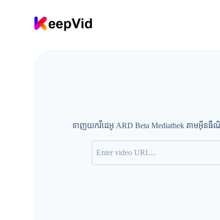
រំ
ល
ង
ទៅ
មា
តិ
កា
ទាញយកវីដេអូ ARD Beta Mediathek តាមអ៊ីនធឺណិត