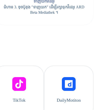
ទាញយកវីដេអូ
ជំហាន 3. ចុចប៊ូតុង "ទាញយក" ដើម្បីរក្សាទុកវីដេអូ ARD
Beta Mediathek ។
TikTok
DailyMotiton