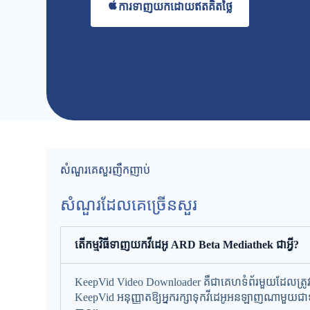
ការ​ទាញ​យក​ដោយ​ឥត​គិត​ថ្លៃ
សំណួរគេសួរញឹកញាប់
សំណួរ​ដែលគេ​ច្រើន​សួរ
តើកម្មវិធីទាញយកវីដេអូ ARD Beta Mediathek ជាអ្វី?
KeepVid Video Downloader គឺជាគេហទំព័រមួយដែលត្រូវ
KeepVid អនុញ្ញាតឱ្យអ្នករក្សាទុកវីដេអូអនឡាញណាមួយជាទ