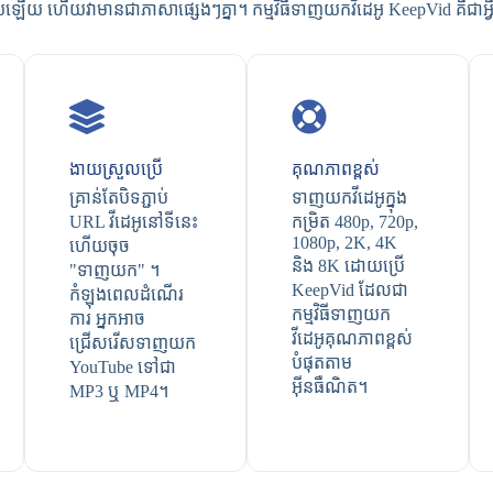
ឡើយ ហើយវាមានជាភាសាផ្សេងៗគ្នា។ កម្មវិធីទាញយកវីដេអូ KeepVid គឺជាអ្វីដ
ងាយស្រួល​ប្រើ
គុណភាព​ខ្ពស់
គ្រាន់តែបិទភ្ជាប់
ទាញយកវីដេអូក្នុង
URL វីដេអូនៅទីនេះ
កម្រិត 480p, 720p,
1080p, 2K, 4K
ហើយចុច
និង 8K ដោយប្រើ
"ទាញយក" ។
KeepVid ដែលជា
កំឡុងពេលដំណើរ
កម្មវិធីទាញយក
ការ អ្នកអាច
វីដេអូគុណភាពខ្ពស់
ជ្រើសរើសទាញយក
បំផុតតាម
YouTube ទៅជា
អ៊ីនធឺណិត។
MP3 ឬ MP4។