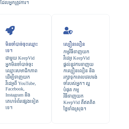
ែលអ្នកត្រូវការ។
មិនចាំបាច់ចុះឈ្មោះ
ល្បឿន​លឿន
ទេ។
កម្មវិធីទាញយក
ជាមួយ KeepVid
វីដេអូ KeepVid
អ្នកមិនចាំបាច់ចុះ
ផ្តល់នូវការទាញយ
ឈ្មោះសមាជិកភាព
កល្បឿនលឿន និង
ដើម្បីទាញយក
រក្សាទុកពេលវេលារង់
វីដេអូពី YouTube,
ចាំរបស់អ្នក។ ល្អ
Facebook,
បំផុត កម្ម
Instagram និង
វិធីទាញយក
គេហទំព័រផ្សេងទៀត
KeepVid គឺឥតគិត
ទេ។
ថ្លៃទាំងស្រុង។