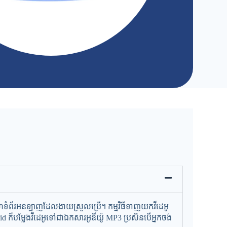
េហទំព័រអនឡាញដែលងាយស្រួលប្រើ។ កម្មវិធីទាញយកវីដេអូ
 ក៏បម្លែងវីដេអូទៅជាឯកសារអូឌីយ៉ូ MP3 ប្រសិនបើអ្នកចង់