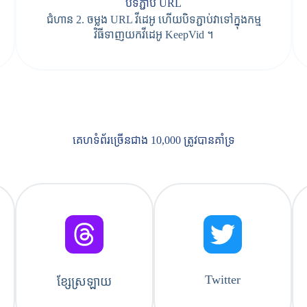
បិទភ្ជាប់ URL
ជំហាន 2. ចម្លង URL វីដេអូ ហើយបិទភ្ជាប់វាទៅក្នុងកម្ម
វិធីទាញយកវីដេអូ KeepVid ។
គេហទំព័រច្រើនជាង 10,000 ត្រូវបានគាំទ្រ
Twitter
ខ្សែស្រឡាយ