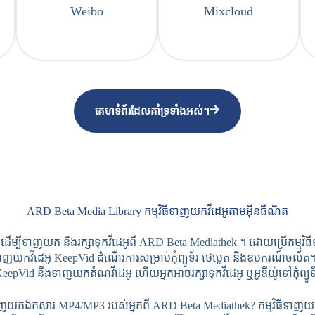
Weibo
Mixcloud
គេហទំព័រដែលគាំទ្រទាំងអស់។
ARD Beta Media Library កម្មវិធីទាញយកវីដេអូតាមអ៊ីនធឺណិត
បីទាញយក និងរក្សាទុកវីដេអូពី ARD Beta Mediathek ។ ដោយប្រើកម្មវិធ
ីដេអូ KeepVid ដំណើរការសម្រាប់កុំព្យូទ័រ ថេប្លេត និងឧបករណ៍ចល័ត។ អ្នកត
eepVid នឹងទាញយកតំណវីដេអូ ហើយអ្នកអាចរក្សាទុកវីដេអូ ឬអូឌីយ៉ូទៅកុំព្យូទ
ទាញយកឯកសារ MP4/MP3 របស់អ្នកពី ARD Beta Mediathek? កម្មវិធីទាញយកវី