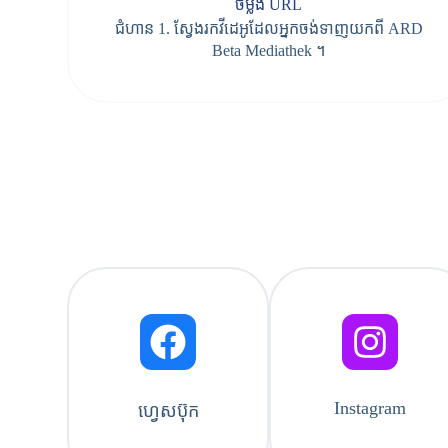
ចម្លង URL
ជំហាន 1. ស្វែងរកវីដេអូដែលអ្នកចង់ទាញយកពី ARD
Beta Mediathek ។
Instagram
ហ្វេសប៊ុក