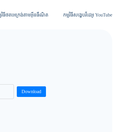
្មវិធីថតអេក្រង់តាមអ៊ីនធឺណិត
កម្មវិធីសង្ខេបវីដេអូ YouTube
Download