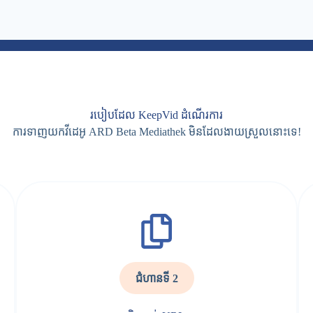
របៀបដែល KeepVid ដំណើរការ
ការទាញយកវីដេអូ ARD Beta Mediathek មិនដែលងាយស្រួលនោះទេ!
ជំហានទី 2