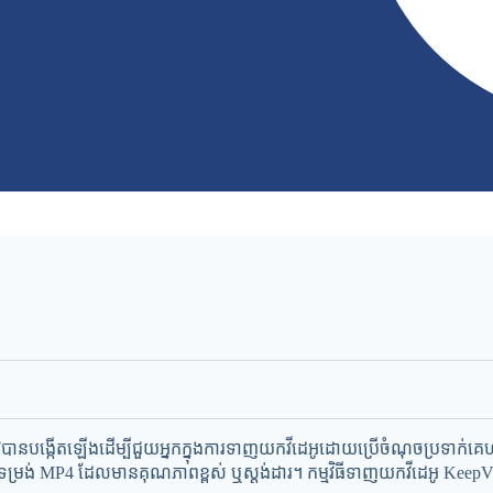
បានបង្កើតឡើងដើម្បីជួយអ្នកក្នុងការទាញយកវីដេអូដោយប្រើចំណុចប្រទាក់គ
ម្រង់ MP4 ដែលមានគុណភាពខ្ពស់ ឬស្តង់ដារ។ កម្មវិធីទាញយកវីដេអូ KeepVid