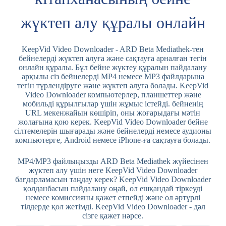
жүктеп алу құралы онлайн
KeepVid Video Downloader - ARD Beta Mediathek-тен
бейнелерді жүктеп алуға және сақтауға арналған тегін
онлайн құралы. Бұл бейне жүктеу құралын пайдалану
арқылы сіз бейнелерді MP4 немесе MP3 файлдарына
тегін түрлендіруге және жүктеп алуға болады. KeepVid
Video Downloader компьютерлер, планшеттер және
мобильді құрылғылар үшін жұмыс істейді. бейненің
URL мекенжайын көшіріп, оны жоғарыдағы мәтін
жолағына қою керек. KeepVid Video Downloader бейне
сілтемелерін шығарады және бейнелерді немесе аудионы
компьютерге, Android немесе iPhone-ға сақтауға болады.
MP4/MP3 файлыңызды ARD Beta Mediathek жүйесінен
жүктеп алу үшін неге KeepVid Video Downloader
бағдарламасын таңдау керек? KeepVid Video Downloader
қолданбасын пайдалану оңай, ол ешқандай тіркеуді
немесе комиссияны қажет етпейді және ол әртүрлі
тілдерде қол жетімді. KeepVid Video Downloader - дәл
сізге қажет нәрсе.