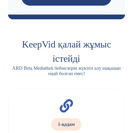
KeepVid қалай жұмыс
істейді
ARD Beta Mediathek бейнелерін жүктеп алу ешқашан
оңай болған емес!
1-қадам