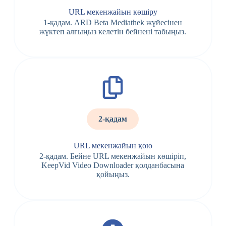
URL мекенжайын көшіру
1-қадам. ARD Beta Mediathek жүйесінен
жүктеп алғыңыз келетін бейнені табыңыз.
2-қадам
URL мекенжайын қою
2-қадам. Бейне URL мекенжайын көшіріп,
KeepVid Video Downloader қолданбасына
қойыңыз.