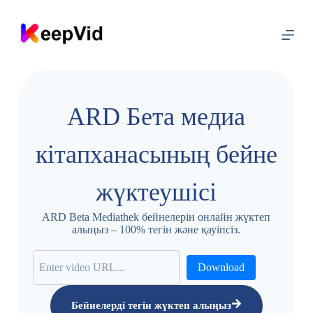
М
а
з
м
ұ
н
ғ
а
ARD Бета медиа
ө
т
у
кітапханасының бейне
жүктеушісі
ARD Beta Mediathek бейнелерін онлайн жүктеп
алыңыз – 100% тегін және қауіпсіз.
Download
Бейнелерді тегін жүктеп алыңыз