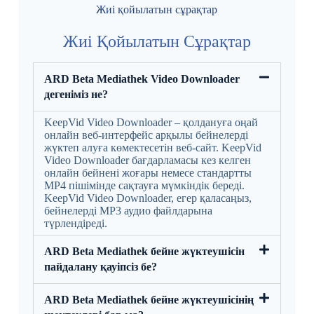
Жиі қойылатын сұрақтар
Жиі Қойылатын Сұрақтар
ARD Beta Mediathek Video Downloader
дегеніміз не?
KeepVid Video Downloader – қолдануға оңай
онлайн веб-интерфейс арқылы бейнелерді
жүктеп алуға көмектесетін веб-сайт. KeepVid
Video Downloader бағдарламасы кез келген
онлайн бейнені жоғары немесе стандартты
MP4 пішімінде сақтауға мүмкіндік береді.
KeepVid Video Downloader, егер қаласаңыз,
бейнелерді MP3 аудио файлдарына
түрлендіреді.
ARD Beta Mediathek бейне жүктеушісін
пайдалану қауіпсіз бе?
ARD Beta Mediathek бейне жүктеушісінің