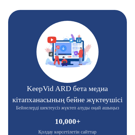
KeepVid ARD бета медиа
кітапханасының бейне жүктеушісі
Бейнелерді шектеусіз жүктеп алуды оңай ашыңыз
10,000
+
Қолдау көрсетілетін сайттар