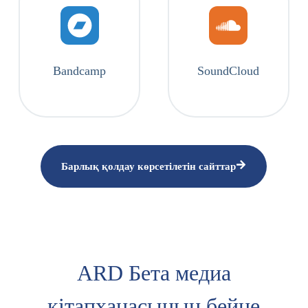
Bandcamp
SoundCloud
Барлық қолдау көрсетілетін сайттар
ARD Бета медиа
кітапханасының бейне