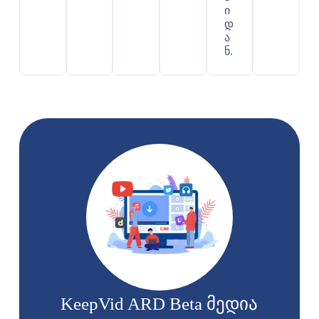
ი
დ
ა
ნ.
KeepVid ARD Beta მედია