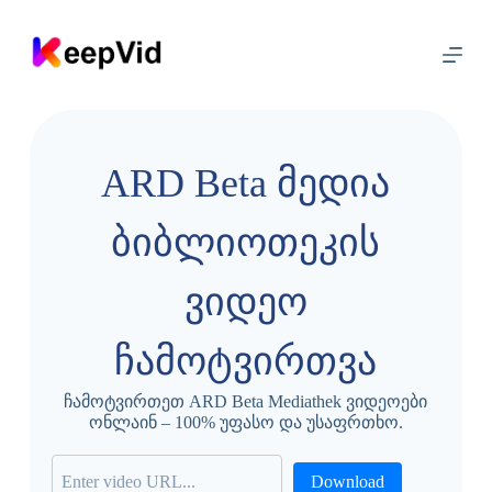
შ
ი
ნ
ა
ა
რ
ს
ზ
ARD Beta მედია
ე
გ
ა
ბიბლიოთეკის
დ
ა
ვიდეო
ს
ვ
ლ
ჩამოტვირთვა
ა
ჩამოტვირთეთ ARD Beta Mediathek ვიდეოები
ონლაინ – 100% უფასო და უსაფრთხო.
Download