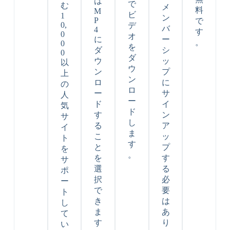
は
で
む
メ
料
M
ビ
1
ン
P
で
0,
デ
バ
4
す
0
オ
に
ー
。
0
を
ダ
シ
0
ダ
ウ
ッ
以
ウ
ン
プ
上
ン
ロ
に
の
ロ
ー
サ
人
ー
ド
イ
気
ド
す
ン
サ
し
る
ア
イ
ま
こ
ッ
ト
す
と
プ
を
。
を
す
サ
選
る
ポ
択
必
ー
で
要
ト
き
は
し
ま
あ
て
す
り
い