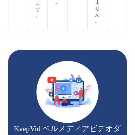
。
ま
ま
せ
す
ん
。
。
KeepVid ベルメディアビデオダ