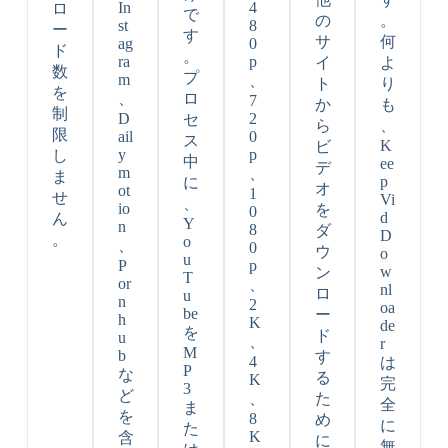
In
4
ロ
で
の
。
st
8
ー
す
サ
何
ag
0
ド
。
ra
p
イ
よ
数
プ
m
、
ト
り
を
、
ロ
7
か
も
制
D
2
セ
ら
、
限
ail
0
ス
K
ビ
y
p
し
中
ee
デ
m
、
ま
p
に
オ
ot
1
せ
Vi
、
io
を
0
d
ん
Y
n
8
ダ
D
。
o
、
0
ウ
o
u
P
p
w
ン
T
or
、
nl
ロ
u
n
2
oa
be
ー
h
K
de
を
ド
u
、
r
M
b
す
4
は
P
な
る
K
完
3
ど
、
た
全
ま
を
8
め
に
た
K
含
に
無