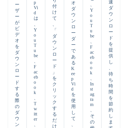
り
速
p
オ
ー
、
付
Vi
ダ
ダ
Y
ザ
け
d
ウ
ウ
o
ー
は
て
ン
u
ン
が
、
、
T
ロ
ロ
ビ
Y
「
u
ー
ー
デ
o
be
ダ
ド
ダ
u
オ
、
ウ
を
ー
T
を
F
ン
提
u
で
ac
ダ
ロ
be
供
あ
eb
ウ
ー
、
し
o
る
ン
ド
F
o
、
K
ロ
ac
」
k
ee
待
ー
eb
を
、
p
ち
o
ド
Vi
In
ク
時
o
す
d
st
リ
間
k
ag
る
を
ッ
、
を
ra
際
使
ク
T
節
m
の
用
す
w
、
約
ダ
し
itt
る
そ
し
ウ
て
er
だ
の
ま
ン
、
、
け
他
す