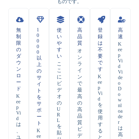
ものです。
1
無
使
高
登
高
0
制
い
品
録
速
0
限
や
質
は
K
0
の
す
不
ee
オ
0
p
ダ
い
要
ン
以
Vi
ウ
で
こ
ラ
上
d
ン
す
こ
イ
の
Vi
ロ
K
に
ン
サ
de
ー
ee
o
ビ
で
イ
p
ド
D
デ
最
ト
Vi
o
K
オ
高
を
d
w
ee
の
の
サ
を
nl
p
U
高
ポ
oa
使
Vi
R
品
ー
de
用
d
L
r
質
ト
は
す
を
は
ビ
K
、
る
貼
高
デ
ee
ユ
と