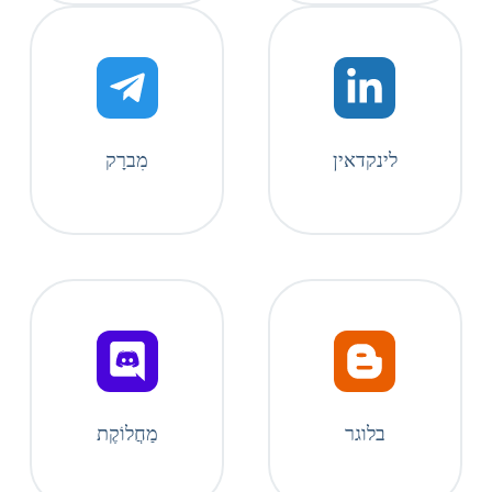
לינקדאין
מִברָק
בלוגר
מַחֲלוֹקֶת