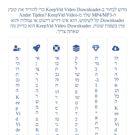
מדוע לבחור ב-KeepVid Video Downloader כדי להוריד את קובץ
ה-MP4/MP3 שלך מ-Andre Tijden? KeepVid Video
Downloader קל לשימוש, הוא אינו דורש רישום או עמלות והוא
זמין בשפות שונות. KeepVid Video Downloader הוא בדיוק מה
שאתה צריך.
הו
ת
ק
אי
אי
מ
ר
מי
ל
כו
ן
הי
ד
כ
ל
ת
צו
רו
ה
ה
שי
גב
ר
ת
לל
ב-
מו
וה
ך
גב
א
1
ש
ה
ב
וה
הג
0
ה
ה
פ
הו
בל
0
ר
שו
ר
K
ה
0
ש
ט
ד
ee
0
מ
K
ה
ס
p
+
ה
ee
ד
ר
Vi
א
p
ב
טו
ע
d
ת
Vi
ק
ני
ם
Vi
רי
d
כ
ם
K
de
ם