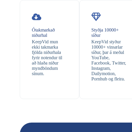
Ótakmarkað
Styðja 10000+
niðurhal
síður
KeepVid mun
KeepVid styður
ekki takmarka
10000+ vinsælar
fjölda niðurhala
síður, þar á meðal
fyrir notendur til
YouTube,
að hlaða niður
Facebook, Twitter,
myndböndum
Instagram,
sínum.
Dailymotion,
Pornhub og fleira.