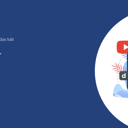
an hátt
+