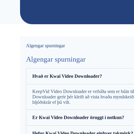
Algengar spurningar
Algengar spurningar
Hvað er Kwai Video Downloader?
KeepVid Video Downloader er vefsíða sem er búin til
Downloader gerir þér kleift að vista hvaða myndske
hljóðskrár ef þú vilt.
Er Kwai Video Downloader öruggt í notkun?
Hefur Kwai Video Downloader einhver takmörk?