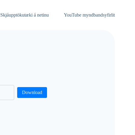
Skjáupptökutæki á netinu
YouTube myndbandsyfirlit
Download