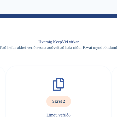
Hvernig KeepVid virkar
Það hefur aldrei verið svona auðvelt að hala niður Kwai myndböndum
Skref 2
Límdu vefslóð