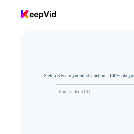
F
a
r
a
í
e
f
n
i
Sæktu Kwai myndbönd á netinu - 100% ókeypis