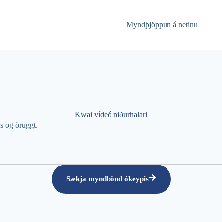
Myndþjöppun á netinu
Kwai vídeó niðurhalari
 og öruggt.
Sækja myndbönd ókeypis