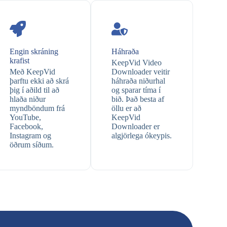
Engin skráning
Háhraða
krafist
KeepVid Video
Með KeepVid
Downloader veitir
þarftu ekki að skrá
háhraða niðurhal
þig í aðild til að
og sparar tíma í
hlaða niður
bið. Það besta af
myndböndum frá
öllu er að
YouTube,
KeepVid
Facebook,
Downloader er
Instagram og
algjörlega ókeypis.
öðrum síðum.