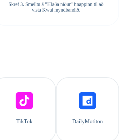
Skref 3. Smelltu á "Hlaða niður" hnappinn til að
vista Kwai myndbandið.
TikTok
DailyMotiton