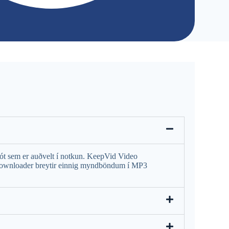
ót sem er auðvelt í notkun. KeepVid Video
 Downloader breytir einnig myndböndum í MP3