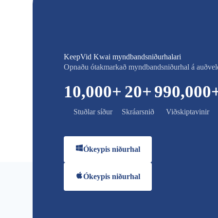
KeepVid Kwai myndbandsniðurhalari
Opnaðu ótakmarkað myndbandsniðurhal á auðveld
10,000
+
20
+
990,000
Stuðlar síður
Skráarsnið
Viðskiptavinir
Ókeypis niðurhal
Ókeypis niðurhal