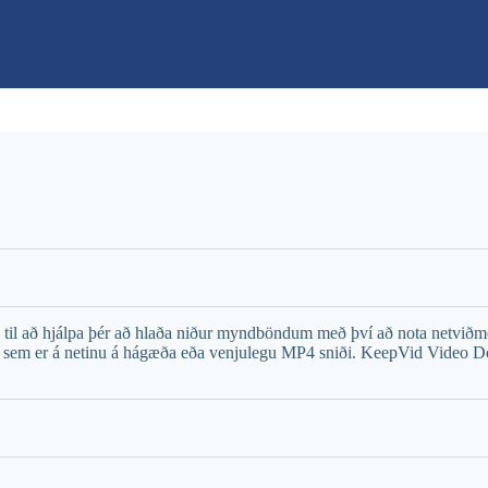
 til að hjálpa þér að hlaða niður myndböndum með því að nota netviðm
ið sem er á netinu á hágæða eða venjulegu MP4 sniði. KeepVid Video