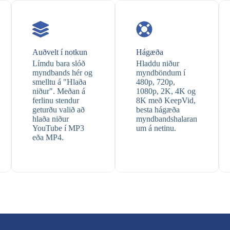
Auðvelt í notkun
Hágæða
Límdu bara slóð
Hladdu niður
myndbands hér og
myndböndum í
smelltu á "Hlaða
480p, 720p,
niður". Meðan á
1080p, 2K, 4K og
ferlinu stendur
8K með KeepVid,
geturðu valið að
besta hágæða
hlaða niður
myndbandshalaran
YouTube í MP3
um á netinu.
eða MP4.