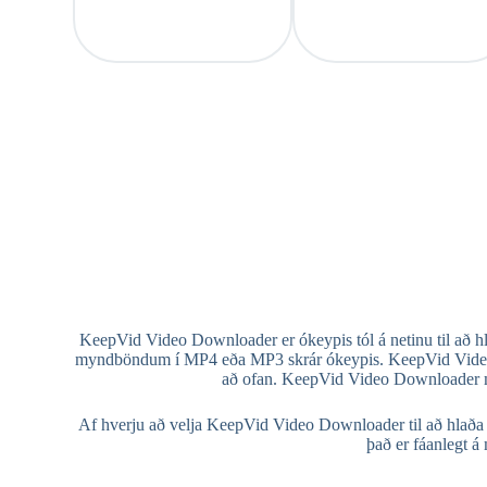
KeepVid Video Downloader er ókeypis tól á netinu til að 
myndböndum í MP4 eða MP3 skrár ókeypis. KeepVid Video Down
að ofan. KeepVid Video Downloader m
Af hverju að velja KeepVid Video Downloader til að hlaða
það er fáanlegt 