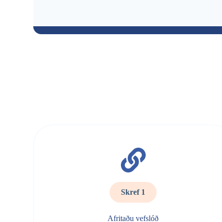
Skref 1
Afritaðu vefslóð