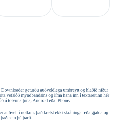
o Downloader geturðu auðveldlega umbreytt og hlaðið niður
ta vefslóð myndbandsins og líma hana inn í textareitinn hér
 á tölvuna þína, Android eða iPhone.
uðvelt í notkun, það krefst ekki skráningar eða gjalda og
það sem þú þarft.