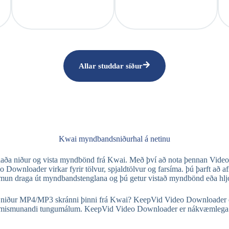
Allar studdar síður
Kwai myndbandsniðurhal á netinu
hlaða niður og vista myndbönd frá Kwai. Með því að nota þennan Vide
loader virkar fyrir tölvur, spjaldtölvur og farsíma. þú þarft að afri
un draga út myndbandstenglana og þú getur vistað myndbönd eða hljóð
 niður MP4/MP3 skránni þinni frá Kwai? KeepVid Video Downloader er a
á mismunandi tungumálum. KeepVid Video Downloader er nákvæmlega 