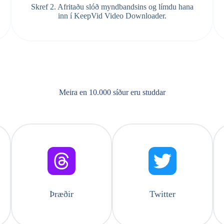
Skref 2. Afritaðu slóð myndbandsins og límdu hana
inn í KeepVid Video Downloader.
Meira en 10.000 síður eru studdar
Þræðir
Twitter