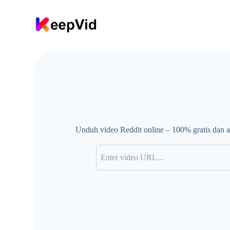
L
e
w
a
t
i
k
e
k
o
n
t
e
n
Unduh video Reddit online – 100% gratis dan 