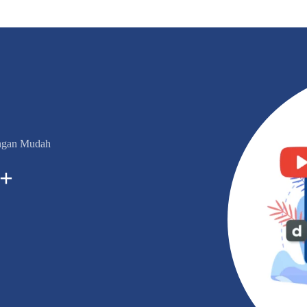
engan Mudah
+