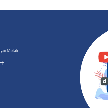
engan Mudah
+