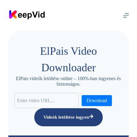
U
g
r
á
s
a
t
a
ElPais Video
r
t
a
Downloader
l
o
m
ElPais videók letöltése online – 100%-ban ingyenes és
r
biztonságos.
a
Download
Videók letöltése ingyen