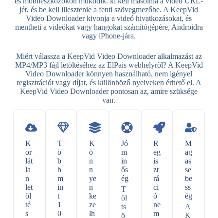
és mobileszközökön működik. ki kell másolnia a videó URL-
jét, és be kell illesztenie a fenti szövegmezőbe. A KeepVid
Video Downloader kivonja a videó hivatkozásokat, és
mentheti a videókat vagy hangokat számítógépére, Androidra
vagy iPhone-jára.
Miért válassza a KeepVid Video Downloader alkalmazást az
MP4/MP3 fájl letöltéséhez az ElPais webhelyről? A KeepVid
Video Downloader könnyen használható, nem igényel
regisztrációt vagy díjat, és különböző nyelveken érhető el. A
KeepVid Video Downloader pontosan az, amire szüksége
van.
K
T
K
Jó
R
M
or
ö
ö
m
eg
ag
lát
b
n
in
is
as
la
b
n
ős
zt
se
n
m
ye
ég
rá
be
let
in
n
ci
ss
T
öl
t
ke
ó
ég
öl
té
1
ze
ne
ts
A
s
0
lh
m
ö
K