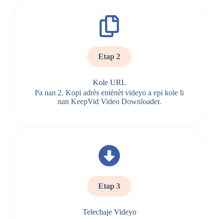
Etap 2
Kole URL
Pa nan 2. Kopi adrès entènèt videyo a epi kole li
nan KeepVid Video Downloader.
Etap 3
Telechaje Videyo