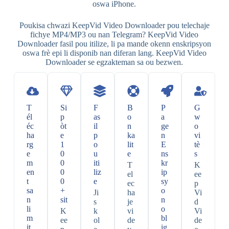
oswa iPhone.
Poukisa chwazi KeepVid Video Downloader pou telechaje
fichye MP4/MP3 ou nan Telegram? KeepVid Video
Downloader fasil pou itilize, li pa mande okenn enskripsyon
oswa frè epi li disponib nan diferan lang. KeepVid Video
Downloader se egzakteman sa ou bezwen.
T
Si
F
B
P
G
él
p
as
o
a
w
éc
òt
il
n
ge
o
ha
e
p
ka
n
vi
rg
1
o
lit
E
tè
e
0
u
e
ns
s
m
0
iti
kr
T
K
en
0
liz
ip
el
ee
t
0
e
sy
ec
p
sa
+
o
Ji
ha
Vi
n
sit
n
s
je
d
li
o
K
k
vi
Vi
m
bl
ee
ol
de
de
it
ig