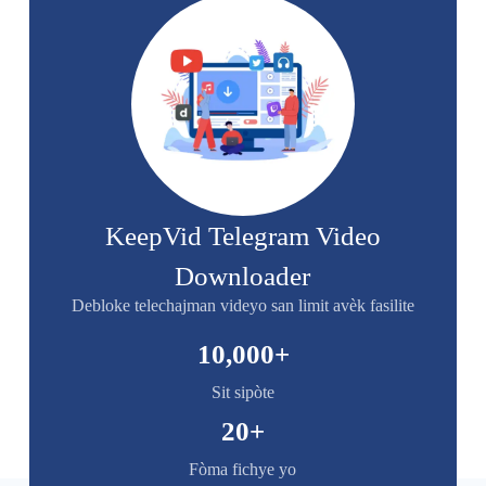
KeepVid Telegram Video
Downloader
Debloke telechajman videyo san limit avèk fasilite
10,000
+
Sit sipòte
20
+
Fòma fichye yo