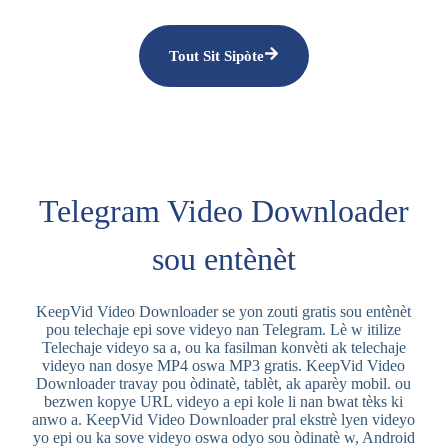
Tout Sit Sipòte
Telegram Video Downloader
sou entènèt
KeepVid Video Downloader se yon zouti gratis sou entènèt
pou telechaje epi sove videyo nan Telegram. Lè w itilize
Telechaje videyo sa a, ou ka fasilman konvèti ak telechaje
videyo nan dosye MP4 oswa MP3 gratis. KeepVid Video
Downloader travay pou òdinatè, tablèt, ak aparèy mobil. ou
bezwen kopye URL videyo a epi kole li nan bwat tèks ki
anwo a. KeepVid Video Downloader pral ekstrè lyen videyo
yo epi ou ka sove videyo oswa odyo sou òdinatè w, Android