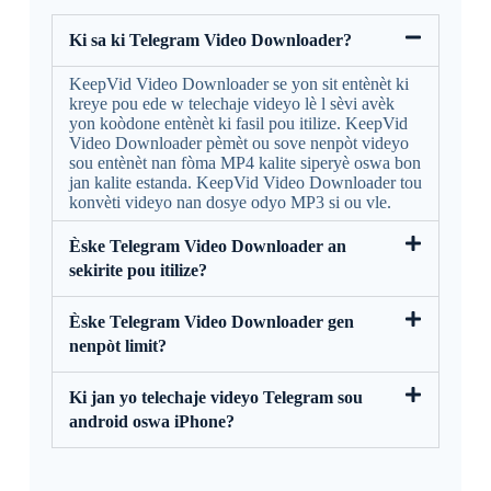
Ki sa ki Telegram Video Downloader?
KeepVid Video Downloader se yon sit entènèt ki
kreye pou ede w telechaje videyo lè l sèvi avèk
yon koòdone entènèt ki fasil pou itilize. KeepVid
Video Downloader pèmèt ou sove nenpòt videyo
sou entènèt nan fòma MP4 kalite siperyè oswa bon
jan kalite estanda. KeepVid Video Downloader tou
konvèti videyo nan dosye odyo MP3 si ou vle.
Èske Telegram Video Downloader an
sekirite pou itilize?
Èske Telegram Video Downloader gen
nenpòt limit?
Ki jan yo telechaje videyo Telegram sou
android oswa iPhone?