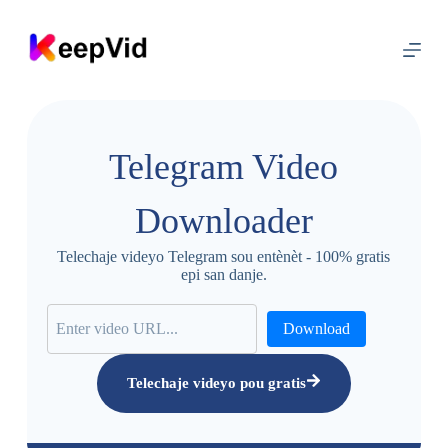
A
l
e
n
a
n
k
o
Telegram Video
n
t
n
Downloader
i
Telechaje videyo Telegram sou entènèt - 100% gratis
epi san danje.
Download
Telechaje videyo pou gratis