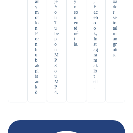
ail
je
y
,
oa
y
Y
o
F
de
m
o
so
ac
r
ot
u
u
eb
se
io
T
en
o
to
n,
u
tè
o
tal
P
be
nè
k,
m
or
p
t
In
an
n
o
la.
st
gr
h
u
ag
ati
u
M
ra
s.
b
P
m
ak
3
ak
pl
o
lò
is
u
t
an
M
sit
k
P
.
ò.
4.