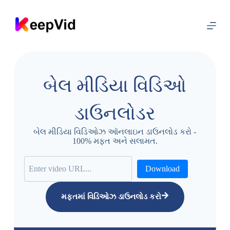
સા
મ
ગ્રી
પ
ર
જા
ઓ
બેલ મીડિયા વિડિઓ
ડાઉનલોડર
બેલ મીડિયા વિડિઓઝ ઑનલાઇન ડાઉનલોડ કરો -
100% મફત અને સલામત.
Download
મફતમાં વિડિઓઝ ડાઉનલોડ કરો