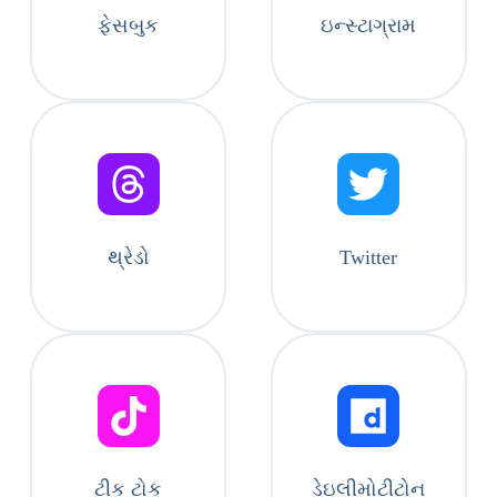
ફેસબુક
ઇન્સ્ટાગ્રામ
થ્રેડો
Twitter
ટીક ટોક
ડેઇલીમોટીટોન