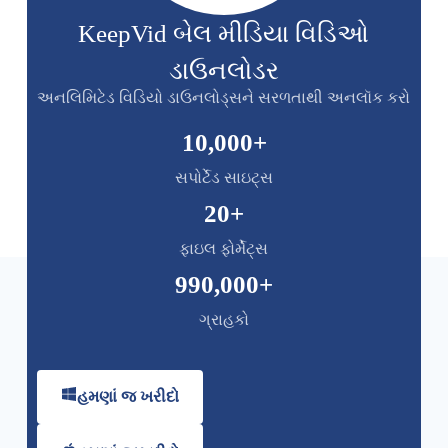
KeepVid બેલ મીડિયા વિડિઓ
ડાઉનલોડર
અનલિમિટેડ વિડિયો ડાઉનલોડ્સને સરળતાથી અનલૉક કરો
10,000
+
સપોર્ટેડ સાઇટ્સ
20
+
ફાઇલ ફોર્મેટ્સ
990,000
+
ગ્રાહકો
હમણાં જ ખરીદો