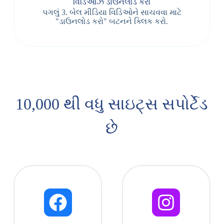
વિડિઓઝ ડાઉનલોડ કરો
પગલું 3. બેલ મીડિયા વિડિઓને સાચવવા માટે
"ડાઉનલોડ કરો" બટનને ક્લિક કરો.
10,000 થી વધુ સાઇટ્સ સપોર્ટેડ
છે