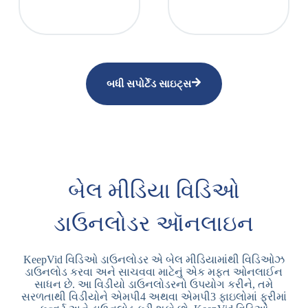
બધી સપોર્ટેડ સાઇટ્સ
બેલ મીડિયા વિડિઓ
ડાઉનલોડર ઑનલાઇન
KeepVid વિડિઓ ડાઉનલોડર એ બેલ મીડિયામાંથી વિડિઓઝ
ડાઉનલોડ કરવા અને સાચવવા માટેનું એક મફત ઓનલાઈન
સાધન છે. આ વિડીયો ડાઉનલોડરનો ઉપયોગ કરીને, તમે
સરળતાથી વિડીયોને એમપી4 અથવા એમપી3 ફાઇલોમાં ફ્રીમાં