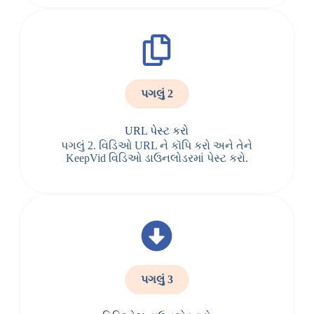
પગલું 2
URL પેસ્ટ કરો
પગલું 2. વિડિઓ URL ને કૉપિ કરો અને તેને
KeepVid વિડિઓ ડાઉનલોડરમાં પેસ્ટ કરો.
પગલું 3