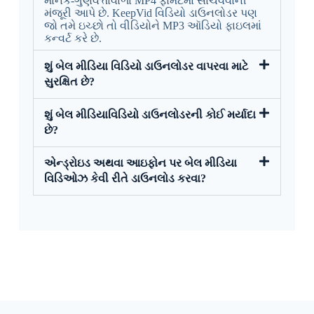
માનક-ગુણવત્તાવાળા MP4 ફોર્મેટમાં સાચવવાની
મંજૂરી આપે છે. KeepVid વિડિયો ડાઉનલોડર પણ
જો તમે ઇચ્છો તો વીડિયોને MP3 ઑડિયો ફાઇલમાં
કન્વર્ટ કરે છે.
શું બેલ મીડિયા વિડિયો ડાઉનલોડર વાપરવા માટે
સુરક્ષિત છે?
શું બેલ મીડિયાવિડિયો ડાઉનલોડરની કોઈ મર્યાદા
છે?
એન્ડ્રોઇડ અથવા આઇફોન પર બેલ મીડિયા
વિડિઓઝ કેવી રીતે ડાઉનલોડ કરવા?