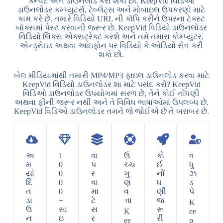
કન્વર્ટ અને ડાઉનલોડ કરી શકો છો. KeepVid વિડિઓ
ડાઉનલોડર કમ્પ્યુટર્સ, ટેબ્લેટ્સ અને મોબાઇલ ઉપકરણો માટે
કામ કરે છે. તમારે વિડિયો URL ની કૉપિ કરીને ઉપરના ટેક્સ્ટ
બૉક્સમાં પેસ્ટ કરવાની જરૂર છે. KeepVid વિડિયો ડાઉનલોડર
વિડિયો લિંક્સ એક્સટ્રેક્ટ કરશે અને તમે તમારા કોમ્પ્યુટર,
એન્ડ્રોઇડ અથવા આઇફોન પર વિડિયો કે ઓડિયો સેવ કરી
શકો છો.
બેલ મીડિયામાંથી તમારી MP4/MP3 ફાઇલ ડાઉનલોડ કરવા માટે
KeepVid વિડિયો ડાઉનલોડર શા માટે પસંદ કરો? KeepVid
વિડિઓ ડાઉનલોડર ઉપયોગમાં સરળ છે, તેને કોઈ નોંધણી
અથવા ફીની જરૂર નથી અને તે વિવિધ ભાષાઓમાં ઉપલબ્ધ છે.
KeepVid વિડિઓ ડાઉનલોડર તમને જે જોઈએ છે તે બરાબર છે.
અ
1
વા
ઉ
કો
વ
મ
0
પ
ચ્ચ
ઈ
ધુ
ર્યા
0
ર
ગુ
નોં
ઝ
દિ
0
વા
ણ
ધ
ડ
ત
0
મા
વ
ણી
પે
ડા
+
ટે
ત્તા
જ
K
ઉ
સા
સ
રૂ
K
ee
ન
ઇ
ર
રી
ee
p