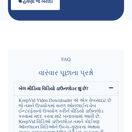
હમણાં જ ખરીદો
FAQ
વારંવાર પૂછાતા પ્રશ્નો
બેલ મીડિયા વિડિયો ડાઉનલોડર શું છે?
KeepVid Video Downloader એ એક વેબસાઇટ છે
જે તમને ઉપયોગમાં સરળ ઓનલાઈન વેબ
ઈન્ટરફેસનો ઉપયોગ કરીને વીડિયો ડાઉનલોડ
કરવામાં મદદ કરવા માટે બનાવવામાં આવી છે.
KeepVid વિડિઓ ડાઉનલોડર તમને કોઈપણ
ઑનલાઇન વિડિઓને ઉચ્ચ-ગુણવત્તા અથવા