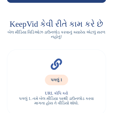
KeepVid કેવી રીતે કામ કરે છે
બેલ મીડિયા વિડિઓઝ ડાઉનલોડ કરવાનું ક્યારેય એટલું સરળ
નહોતું!
પગલું 1
URL કૉપિ કરો
પગલું 1. તમે બેલ મીડિયા પરથી ડાઉનલોડ કરવા
માગતા હોય તે વીડિયો શોધો.