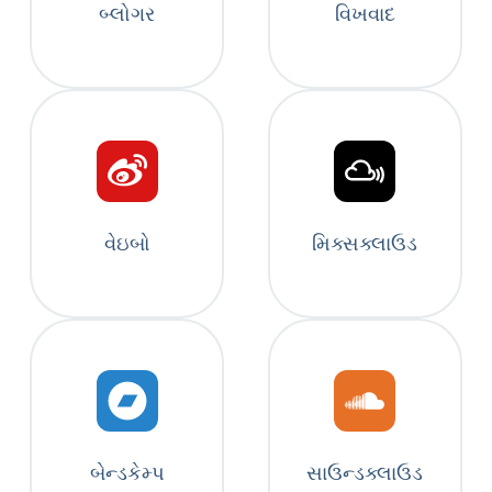
બ્લોગર
વિખવાદ
વેઇબો
મિક્સક્લાઉડ
બેન્ડકેમ્પ
સાઉન્ડક્લાઉડ