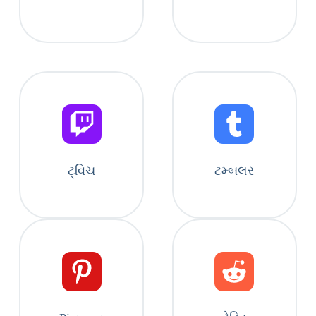
ટ્વિચ
ટમ્બલર