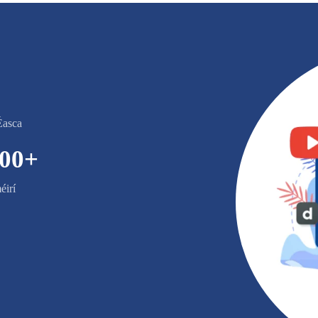
Éasca
000
+
éirí