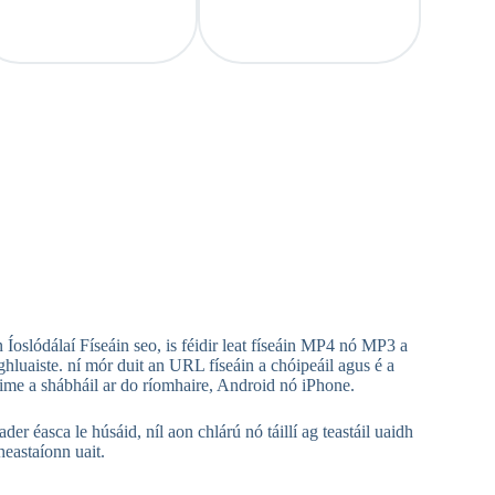
n Íoslódálaí Físeáin seo, is féidir leat físeáin MP4 nó MP3 a
hluaiste. ní mór duit an URL físeáin a chóipeáil agus é a
aime a shábháil ar do ríomhaire, Android nó iPhone.
ca le húsáid, níl aon chlárú nó táillí ag teastáil uaidh
heastaíonn uait.