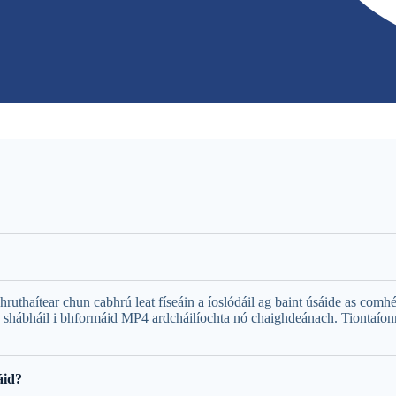
haítear chun cabhrú leat físeáin a íoslódáil ag baint úsáide as comhéa
a shábháil i bhformáid MP4 ardcháilíochta nó chaighdeánach. Tiontaí
áid?