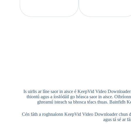
Is uirlis ar líne saor in aisce é KeepVid Video Downloader c
thiontú agus a íoslódáil go héasca saor in aisce. Oibrío
ghreamú isteach sa bhosca téacs thuas. Bainfidh Ke
Cén fáth a roghnaíonn KeepVid Video Downloader chun do 
agus tá sé ar f