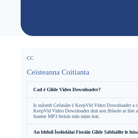
CC
Ceisteanna Coitianta
Cad é Glide Video Downloader?
Is suíomh Gréasáin é KeepVid Video Downloader a chrut
KeepVid Video Downloader duit aon fhíseán ar líne 
fuaime MP3 freisin más mian leat.
An bhfuil Íoslódálaí Físeáin Glide Sábháilte le hús