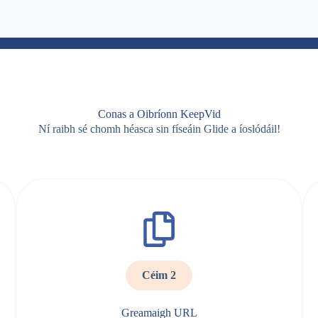
Conas a Oibríonn KeepVid
Ní raibh sé chomh héasca sin físeáin Glide a íoslódáil!
Céim 2
Greamaigh URL