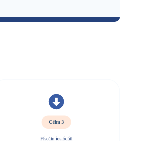
Céim 3
Físeáin íoslódáil