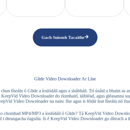
Gach Suíomh Tacaithe
Glide Video Downloader Ar Líne
hun físeáin ó Glide a íoslódáil agus a shábháil. Trí úsáid a bhaint as a
nn KeepVid Video Downloader do ríomhairí, táibléad, agus gléasanna sog
epVid Video Downloader na naisc físe agus is féidir leat físeáin nó fu
chomhad MP4/MP3 a íoslódáil ó Glide? Tá KeepVid Video Downloader éas
áil i dteangacha éagsúla. Is é KeepVid Video Downloader go díreach a t