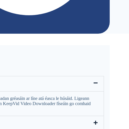
dan gréasáin ar líne atá éasca le húsáid. Ligeann
onn KeepVid Video Downloader físeáin go comhaid