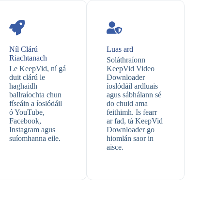
Níl Clárú
Luas ard
Riachtanach
Soláthraíonn
Le KeepVid, ní gá
KeepVid Video
duit clárú le
Downloader
haghaidh
íoslódáil ardluais
ballraíochta chun
agus sábhálann sé
físeáin a íoslódáil
do chuid ama
ó YouTube,
feithimh. Is fearr
Facebook,
ar fad, tá KeepVid
Instagram agus
Downloader go
suíomhanna eile.
hiomlán saor in
aisce.