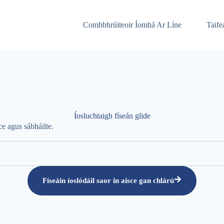
Comhbhrúiteoir Íomhá Ar Líne
Taife
Íosluchtaigh físeán glide
ce agus sábháilte.
Físeáin íoslódáil saor in aisce gan chlárú