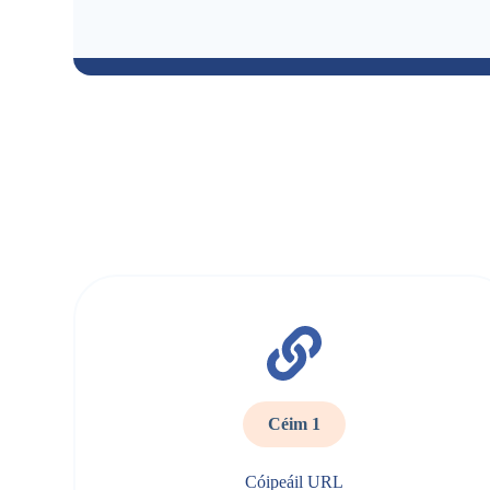
Céim 1
Cóipeáil URL