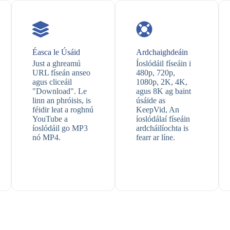
Éasca le Úsáid
Ardchaighdeáin
Just a ghreamú
Íoslódáil físeáin i
URL físeán anseo
480p, 720p,
agus cliceáil
1080p, 2K, 4K,
"Download". Le
agus 8K ag baint
linn an phróisis, is
úsáide as
féidir leat a roghnú
KeepVid, An
YouTube a
íoslódálaí físeáin
íoslódáil go MP3
ardcháilíochta is
nó MP4.
fearr ar líne.