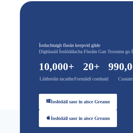
Íosluchtaigh físeán keepvid glide
Díghlasáil Íoslódálacha Físeáin Gan Teorainn go 
10,000
+
20
+
990,
Láithreáin tacaithe
Formáidí comhaid
Custaim
Íoslódáil saor in aisce Greann
Íoslódáil saor in aisce Greann