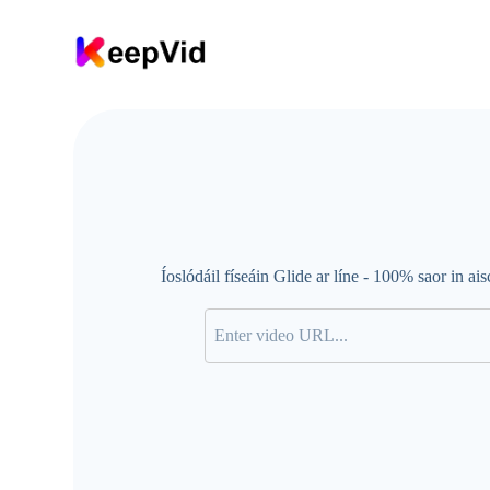
L
é
i
m
a
r
á
b
h
a
r
Íoslódáil físeáin Glide ar líne - 100% saor in ais