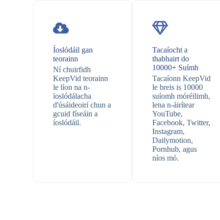
Íoslódáil gan
Tacaíocht a
teorainn
thabhairt do
10000+ Suímh
Ní chuirfidh
KeepVid teorainn
Tacaíonn KeepVid
le líon na n-
le breis is 10000
íoslódálacha
suíomh móréilimh,
d'úsáideoirí chun a
lena n-áirítear
gcuid físeáin a
YouTube,
íoslódáil.
Facebook, Twitter,
Instagram,
Dailymotion,
Pornhub, agus
níos mó.