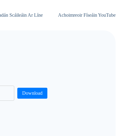
adán Scáileáin Ar Líne
Achoimreoir Físeáin YouTube
Download