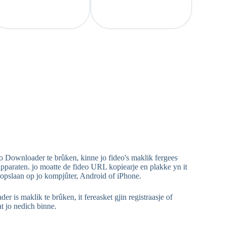
o Downloader te brûken, kinne jo fideo's maklik fergees
araten. jo moatte de fideo URL kopiearje en plakke yn it
 opslaan op jo kompjûter, Android of iPhone.
maklik te brûken, it fereasket gjin registraasje of
t jo nedich binne.