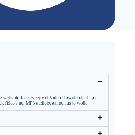
ne webynterface. KeepVid Video Downloader lit jo
ek fideo's nei MP3 audiobestannen as jo wolle.