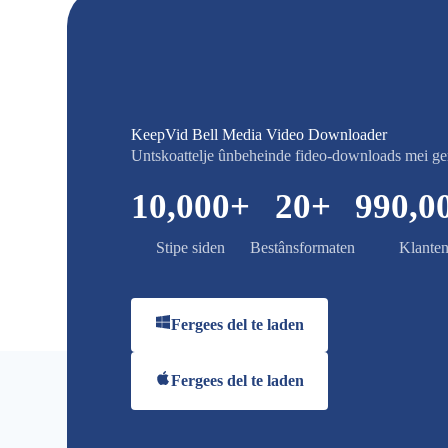
KeepVid Bell Media Video Downloader
Untskoattelje ûnbeheinde fideo-downloads mei g
10,000
+
20
+
990,0
Stipe siden
Bestânsformaten
Klante
Fergees del te laden
Fergees del te laden