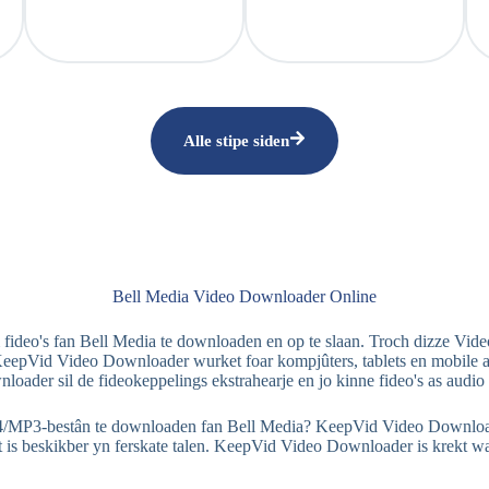
Alle stipe siden
Bell Media Video Downloader Online
ideo's fan Bell Media te downloaden en op te slaan. Troch dizze Vide
epVid Video Downloader wurket foar kompjûters, tablets en mobile app
ader sil de fideokeppelings ekstrahearje en jo kinne fideo's as audio
-bestân te downloaden fan Bell Media? KeepVid Video Downloader is 
t is beskikber yn ferskate talen. KeepVid Video Downloader is krekt wa