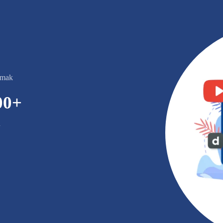
emak
00
+
n