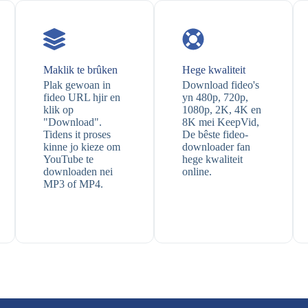
Maklik te brûken
Hege kwaliteit
Plak gewoan in
Download fideo's
fideo URL hjir en
yn 480p, 720p,
klik op
1080p, 2K, 4K en
"Download".
8K mei KeepVid,
Tidens it proses
De bêste fideo-
kinne jo kieze om
downloader fan
YouTube te
hege kwaliteit
downloaden nei
online.
MP3 of MP4.