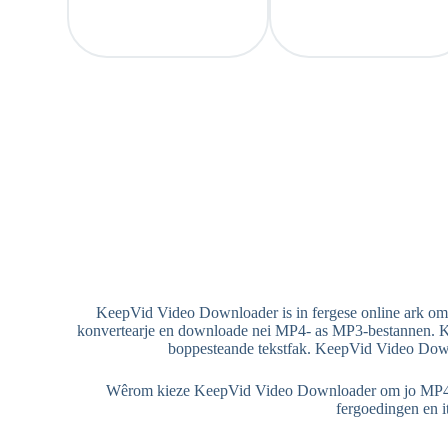
KeepVid Video Downloader is in fergese online ark om f
konvertearje en downloade nei MP4- as MP3-bestannen. Ke
boppesteande tekstfak. KeepVid Video Downlo
Wêrom kieze KeepVid Video Downloader om jo MP4/MP3
fergoedingen en i