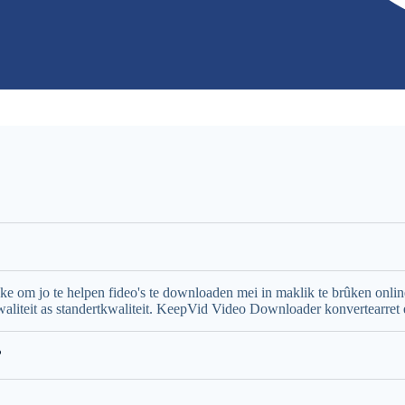
e om jo te helpen fideo's te downloaden mei in maklik te brûken onli
aliteit as standertkwaliteit. KeepVid Video Downloader konvertearret 
?