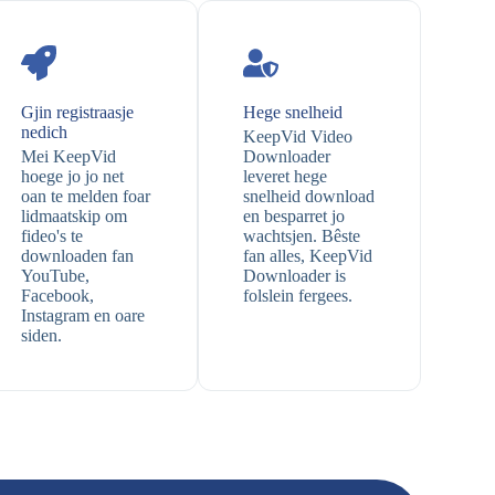
Gjin registraasje
Hege snelheid
nedich
KeepVid Video
Mei KeepVid
Downloader
hoege jo jo net
leveret hege
oan te melden foar
snelheid download
lidmaatskip om
en besparret jo
fideo's te
wachtsjen. Bêste
downloaden fan
fan alles, KeepVid
YouTube,
Downloader is
Facebook,
folslein fergees.
Instagram en oare
siden.