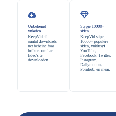
Unbeheind
Stypje 10000+
ynladen
siden
KeepVid sil it
KeepVid stipet
oantal downloads
10000+ populêre
net beheine foar
siden, ynklusyf
brûkers om har
YouTube,
fideo's te
Facebook, Twitter,
downloaden.
Instagram,
Dailymotion,
Pornhub, en mear.