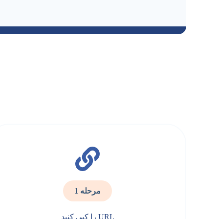
مرحله 1
URL را کپی کنید