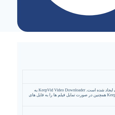
KeepVid Video Downloader وب سایتی است که برای کمک به دانلود ویدیوها با استفاده از یک رابط وب آنلاین با کاربری آسان ایجاد شده است. KeepVid Video Downloader به
شما امکان می دهد هر ویدیوی آنلاین را با فرمت MP4 با کیفیت بالا یا با کیفیت استاندارد ذخیره کنید. KeepVid Video Downloader همچنین در صورت تمایل فیلم ها را به فایل های