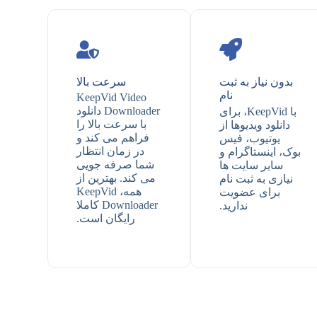
بدون نیاز به ثبت
سرعت بالا
نام
KeepVid Video
Downloader دانلود
با KeepVid، برای
با سرعت بالا را
دانلود ویدیوها از
فراهم می کند و
یوتیوب، فیس
در زمان انتظار
بوک، اینستاگرام و
شما صرفه جویی
سایر سایت ها
می کند. بهترین از
نیازی به ثبت نام
همه، KeepVid
برای عضویت
Downloader کاملا
ندارید.
رایگان است.