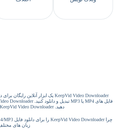
دهید. KeepVid Video Downloader لینک های ویدیو را استخراج می کند و می توانید ویدیو یا صدا را در رایانه، اندروید یا آیفون خود ذخیره کنید.
زبان های مختلف موجود است. Vid Video Downloader