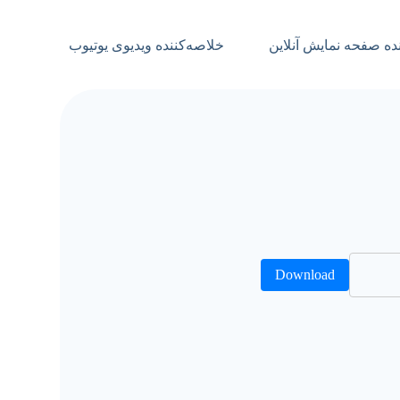
پ
ر
ه صفحه نمایش آنلاین
خلاصه‌کننده ویدیوی یوتیوب
ش
ب
ه
م
ح
ت
و
ا
Download