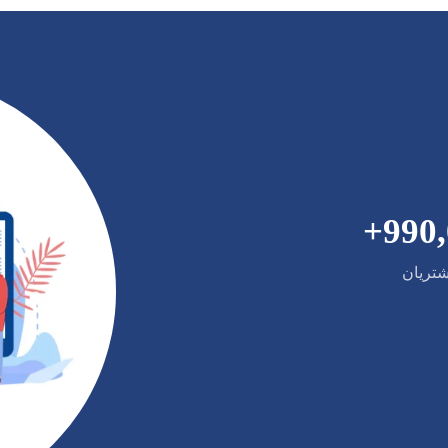
+
990
تریان