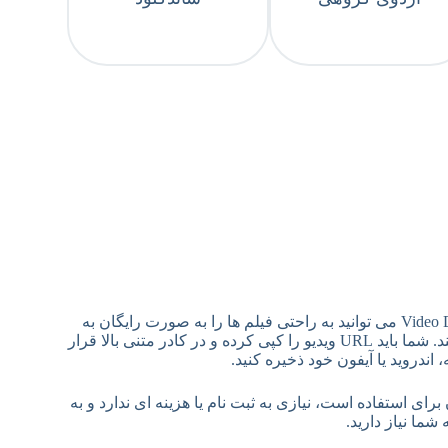
KeepVid Video Downloader یک ابزار آنلاین رایگان برای دانلود و ذخیره ویدیوها از Bell Media است. با استفاده از این Video Downloader می توانید به راحتی فیلم ها را به صورت رایگان به
فایل های MP4 یا MP3 تبدیل و دانلود کنید. KeepVid Video Downloader برای رایانه ها، تبلت ها و دستگاه های تلفن همراه کار می کند. شما باید URL ویدیو را کپی کرده و در کادر متنی بالا قرار
KeepVid Video را برای دانلود فایل MP4/MP3 خود از Bell Media انتخاب کنید؟ KeepVid Video Downloader آسان برای استفاده است، نیازی به ثبت نام یا هزینه ای ندارد و به