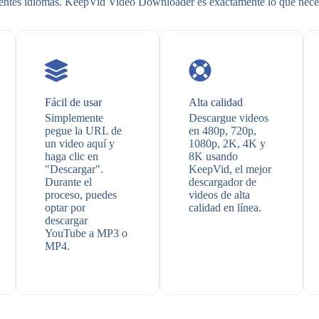
rentes idiomas. KeepVid Video Downloader es exactamente lo que neces
Fácil de usar
Alta calidad
Simplemente
Descargue videos
pegue la URL de
en 480p, 720p,
un video aquí y
1080p, 2K, 4K y
haga clic en
8K usando
"Descargar".
KeepVid, el mejor
Durante el
descargador de
proceso, puedes
videos de alta
optar por
calidad en línea.
descargar
YouTube a MP3 o
MP4.