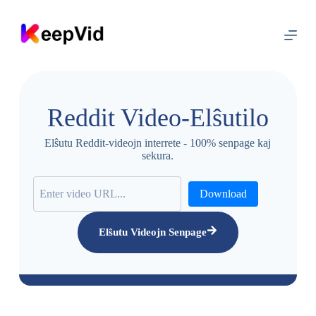
S
a
l
t
u
a
l
e
Reddit Video-Elŝutilo
n
h
a
Elŝutu Reddit-videojn interrete - 100% senpage kaj
v
sekura.
o
Download
Elŝutu Videojn Senpage