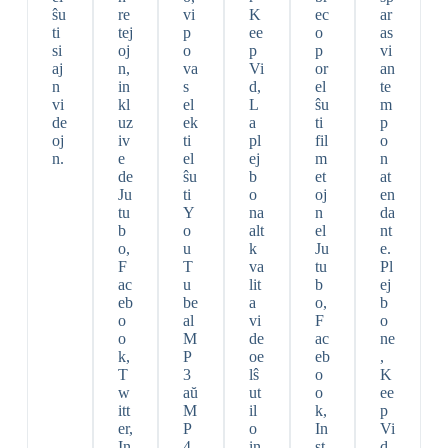
ŝu
re
vi
K
ec
ar
ti
tej
p
ee
o
as
si
oj
o
p
p
vi
aj
n,
va
Vi
or
an
n
in
s
d,
el
te
vi
kl
el
L
ŝu
m
de
uz
ek
a
ti
p
oj
iv
ti
pl
fil
o
n.
e
el
ej
m
n
de
ŝu
b
et
at
Ju
ti
o
oj
en
tu
Y
na
n
da
b
o
alt
el
nt
o,
u
k
Ju
e.
F
T
va
tu
Pl
ac
u
lit
b
ej
eb
be
a
o,
b
o
al
vi
F
o
o
M
de
ac
ne
k,
P
oe
eb
,
T
3
lŝ
o
K
w
aŭ
ut
o
ee
itt
M
il
k,
p
er,
P
o
In
Vi
In
4.
in
st
d