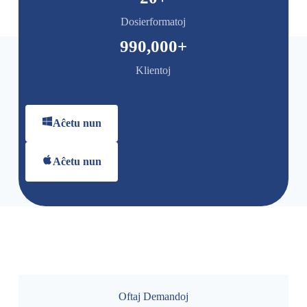
Dosierformatoj
990,000
+
Klientoj
Aĉetu nun
Aĉetu nun
Oftaj Demandoj