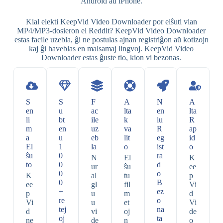
Android aŭ iPhone.
Kial elekti KeepVid Video Downloader por elŝuti vian
MP4/MP3-dosieron el Reddit? KeepVid Video Downloader
estas facile uzebla, ĝi ne postulas ajnan registriĝon aŭ kotizojn
kaj ĝi haveblas en malsamaj lingvoj. KeepVid Video
Downloader estas ĝuste tio, kion vi bezonas.
S
S
F
A
N
A
en
u
ac
lta
en
lta
li
bt
ile
k
iu
R
m
en
uz
va
R
ap
a
u
eb
lit
eg
id
El
1
la
o
ist
o
ŝu
0
ra
N
El
K
to
0
d
ur
ŝu
ee
0
o
K
al
tu
p
0
B
ee
gl
fil
Vi
+
ez
p
u
m
d
re
o
Vi
u
et
Vi
tej
na
d
vi
oj
de
oj
ta
ne
de
n
o