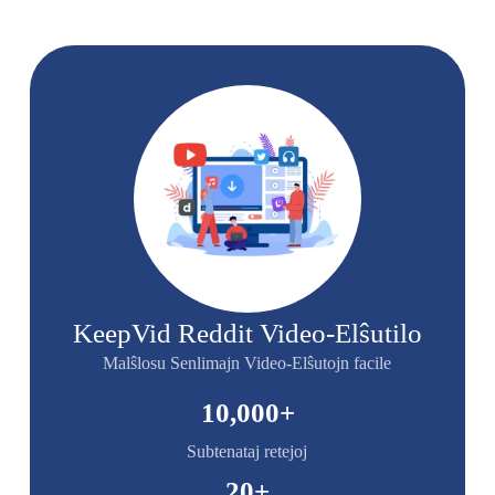
KeepVid Reddit Video-Elŝutilo
Malŝlosu Senlimajn Video-Elŝutojn facile
10,000
+
Subtenataj retejoj
20
+