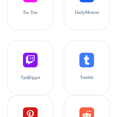
Τικ Τοκ
DailyMotion
Τράβηγμα
Tumblr