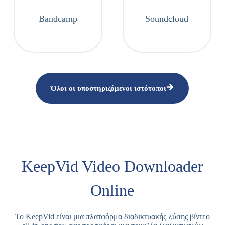
Bandcamp
Soundcloud
Όλοι οι υποστηριζόμενοι ιστότοποι
KeepVid Video Downloader
Online
Το KeepVid είναι μια πλατφόρμα διαδικτυακής λύσης βίντεο