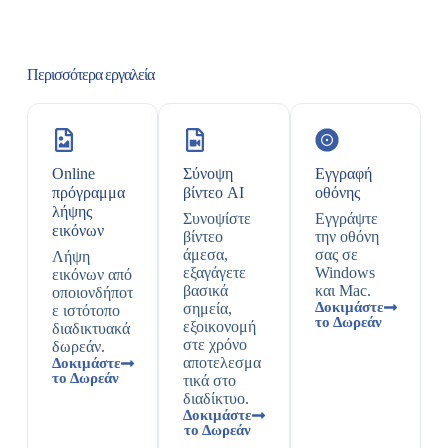
Περισσότερα εργαλεία
Online
Σύνοψη
Εγγραφή
πρόγραμμα
βίντεο AI
οθόνης
λήψης
Συνοψίστε
Εγγράψτε
εικόνων
βίντεο
την οθόνη
άμεσα,
σας σε
Λήψη
εξαγάγετε
Windows
εικόνων από
βασικά
και Mac.
οποιονδήποτ
Δοκιμάστε
σημεία,
ε ιστότοπο
το Δωρεάν
εξοικονομή
διαδικτυακά
στε χρόνο
δωρεάν.
αποτελεσμα
Δοκιμάστε
το Δωρεάν
τικά στο
διαδίκτυο.
Δοκιμάστε
το Δωρεάν