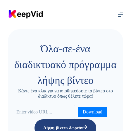
Μ
ε
τ
ά
β
α
σ
η
Όλα-σε-ένα
σ
τ
ο
διαδικτυακό πρόγραμμα
π
ε
ρ
λήψης βίντεο
ι
ε
χ
Κάντε ένα κλικ για να αποθηκεύσετε τα βίντεο στο
ό
διαδίκτυο όπως θέλετε τώρα!
μ
ε
ν
Download
ο
Λήψη βίντεο δωρεάν