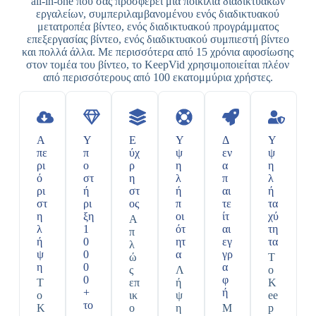
all-in-one που σας προσφέρει μια ποικιλία διαδικτυακών
εργαλείων, συμπεριλαμβανομένου ενός διαδικτυακού
μετατροπέα βίντεο, ενός διαδικτυακού προγράμματος
επεξεργασίας βίντεο, ενός διαδικτυακού συμπιεστή βίντεο
και πολλά άλλα. Με περισσότερα από 15 χρόνια αφοσίωσης
στον τομέα του βίντεο, το KeepVid χρησιμοποιείται πλέον
από περισσότερους από 100 εκατομμύρια χρήστες.
Α
Υ
Ε
Υ
Δ
Υ
πε
π
ύχ
ψ
εν
ψ
ρι
ο
ρ
η
α
η
ό
στ
η
λ
π
λ
ρι
ή
στ
ή
αι
ή
στ
ρι
ος
π
τε
τα
η
ξη
οι
ίτ
χύ
Α
λ
1
ότ
αι
τη
π
ή
0
ητ
εγ
τα
λ
ψ
0
α
γρ
ώ
Τ
η
0
α
ς
Λ
ο
0
φ
Τ
επ
ή
K
+
ή
ο
ικ
ψ
ee
το
K
ο
η
Μ
p