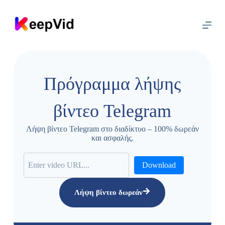
Μ
ε
τ
ά
β
α
σ
η
Πρόγραμμα λήψης
σ
τ
ο
βίντεο Telegram
π
ε
ρ
Λήψη βίντεο Telegram στο διαδίκτυο – 100% δωρεάν
ι
και ασφαλής.
ε
χ
ό
Download
μ
ε
ν
Λήψη βίντεο δωρεάν
ο