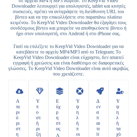
σε αρχεία MP4 ή MP3 δωρεάν. Το KeepVid Video
Downloader λειτουργεί για υπολογιστές, tablet και κινητές
συσκευές. πρέπει να αντιγράψετε τη διεύθυνση URL του
βίντεο και να την επικολλήσετε στο παραπάνω πλαίσιο
κειμένου. Το KeepVid Video Downloader θα εξαγάγει τους
συνδέσμους βίντεο και μπορείτε να αποθηκεύσετε βίντεο ή
ήχο στον υπολογιστή, στο Android ή στο iPhone σας.
Γιατί να επιλέξετε το KeepVid Video Downloader για να
κατεβάσετε το αρχείο MP4/MP3 από το Telegram; Το
KeepVid Video Downloader είναι εύχρηστο, δεν απαιτεί
εγγραφή ή χρεώσεις και είναι διαθέσιμο σε διαφορετικές
γλώσσες. Το KeepVid Video Downloader είναι αυτό ακριβώς
που χρειάζεστε.
Α
Υ
Ε
Υ
Δ
Υ
πε
π
ύχ
ψ
εν
ψ
ρι
ο
ρ
η
α
η
ό
στ
η
λ
π
λ
ρι
ή
στ
ή
αι
ή
στ
ρι
ος
π
τε
τα
η
ξη
οι
ίτ
χύ
Α