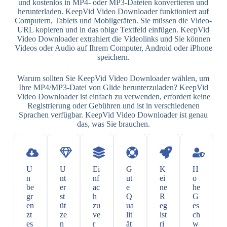
und kostenlos in MP4- oder MP3-Dateien konvertieren und
herunterladen. KeepVid Video Downloader funktioniert auf
Computern, Tablets und Mobilgeräten. Sie müssen die Video-
URL kopieren und in das obige Textfeld einfügen. KeepVid
Video Downloader extrahiert die Videolinks und Sie können
Videos oder Audio auf Ihrem Computer, Android oder iPhone
speichern.
Warum sollten Sie KeepVid Video Downloader wählen, um
Ihre MP4/MP3-Datei von Glide herunterzuladen? KeepVid
Video Downloader ist einfach zu verwenden, erfordert keine
Registrierung oder Gebühren und ist in verschiedenen
Sprachen verfügbar. KeepVid Video Downloader ist genau
das, was Sie brauchen.
U
U
Ei
G
K
H
n
nt
nf
ut
ei
o
be
er
ac
e
ne
he
gr
st
h
Q
R
G
en
üt
zu
ua
eg
es
zt
ze
ve
lit
ist
ch
es
n
r
ät
ri
w