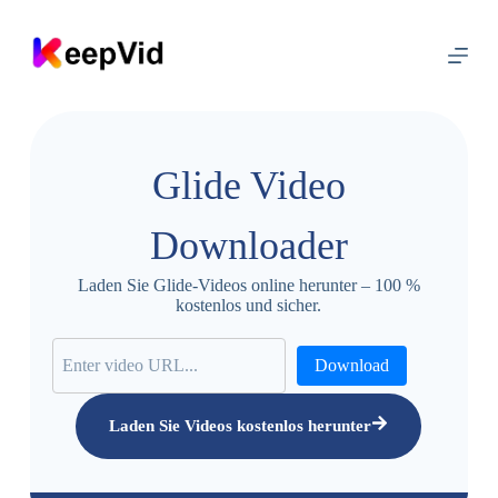
Z
u
m
I
n
h
a
l
Glide Video
t
s
p
Downloader
r
i
n
Laden Sie Glide-Videos online herunter – 100 %
g
kostenlos und sicher.
e
n
Download
Laden Sie Videos kostenlos herunter