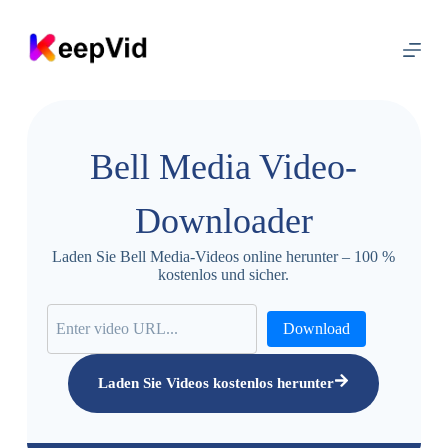
Z
u
m
I
n
h
a
l
Bell Media Video-
t
s
p
Downloader
r
i
n
Laden Sie Bell Media-Videos online herunter – 100 %
g
kostenlos und sicher.
e
n
Download
Laden Sie Videos kostenlos herunter