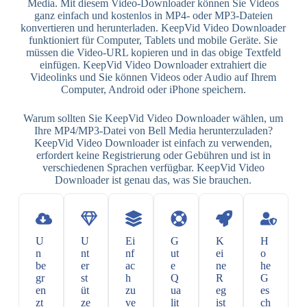
Media. Mit diesem Video-Downloader können Sie Videos
ganz einfach und kostenlos in MP4- oder MP3-Dateien
konvertieren und herunterladen. KeepVid Video Downloader
funktioniert für Computer, Tablets und mobile Geräte. Sie
müssen die Video-URL kopieren und in das obige Textfeld
einfügen. KeepVid Video Downloader extrahiert die
Videolinks und Sie können Videos oder Audio auf Ihrem
Computer, Android oder iPhone speichern.
Warum sollten Sie KeepVid Video Downloader wählen, um
Ihre MP4/MP3-Datei von Bell Media herunterzuladen?
KeepVid Video Downloader ist einfach zu verwenden,
erfordert keine Registrierung oder Gebühren und ist in
verschiedenen Sprachen verfügbar. KeepVid Video
Downloader ist genau das, was Sie brauchen.
U
U
Ei
G
K
H
n
nt
nf
ut
ei
o
be
er
ac
e
ne
he
gr
st
h
Q
R
G
en
üt
zu
ua
eg
es
zt
ze
ve
lit
ist
ch