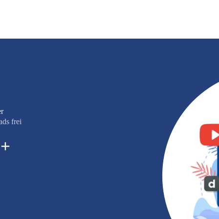
r
ds frei
0
+