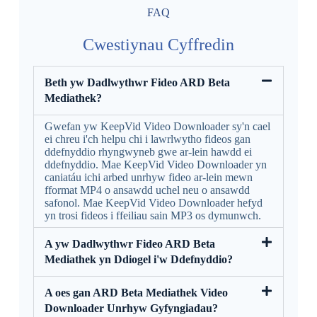
FAQ
Cwestiynau Cyffredin
Beth yw Dadlwythwr Fideo ARD Beta
Mediathek?
Gwefan yw KeepVid Video Downloader sy'n cael
ei chreu i'ch helpu chi i lawrlwytho fideos gan
ddefnyddio rhyngwyneb gwe ar-lein hawdd ei
ddefnyddio. Mae KeepVid Video Downloader yn
caniatáu ichi arbed unrhyw fideo ar-lein mewn
fformat MP4 o ansawdd uchel neu o ansawdd
safonol. Mae KeepVid Video Downloader hefyd
yn trosi fideos i ffeiliau sain MP3 os dymunwch.
A yw Dadlwythwr Fideo ARD Beta
Mediathek yn Ddiogel i'w Ddefnyddio?
A oes gan ARD Beta Mediathek Video
Downloader Unrhyw Gyfyngiadau?