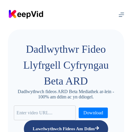
N
e
i
d
i
o
i
'
Dadlwythwr Fideo
r
c
y
Llyfrgell Cyfryngau
n
n
w
Beta ARD
y
s
Dadlwythwch fideos ARD Beta Mediathek ar-lein -
100% am ddim ac yn ddiogel.
Download
Lawrlwythwch Fideos Am Ddim