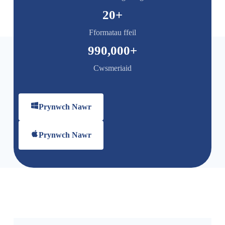
20
+
Fformatau ffeil
990,000
+
Cwsmeriaid
Prynwch Nawr
Prynwch Nawr