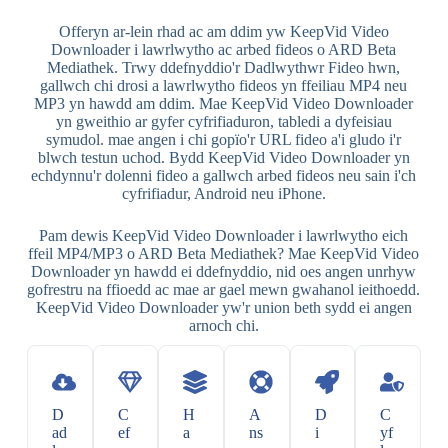
Offeryn ar-lein rhad ac am ddim yw KeepVid Video
Downloader i lawrlwytho ac arbed fideos o ARD Beta
Mediathek. Trwy ddefnyddio'r Dadlwythwr Fideo hwn,
gallwch chi drosi a lawrlwytho fideos yn ffeiliau MP4 neu
MP3 yn hawdd am ddim. Mae KeepVid Video Downloader
yn gweithio ar gyfer cyfrifiaduron, tabledi a dyfeisiau
symudol. mae angen i chi gopïo'r URL fideo a'i gludo i'r
blwch testun uchod. Bydd KeepVid Video Downloader yn
echdynnu'r dolenni fideo a gallwch arbed fideos neu sain i'ch
cyfrifiadur, Android neu iPhone.
Pam dewis KeepVid Video Downloader i lawrlwytho eich
ffeil MP4/MP3 o ARD Beta Mediathek? Mae KeepVid Video
Downloader yn hawdd ei ddefnyddio, nid oes angen unrhyw
gofrestru na ffioedd ac mae ar gael mewn gwahanol ieithoedd.
KeepVid Video Downloader yw'r union beth sydd ei angen
arnoch chi.
D
C
H
A
D
C
ad
ef
a
ns
i
yf