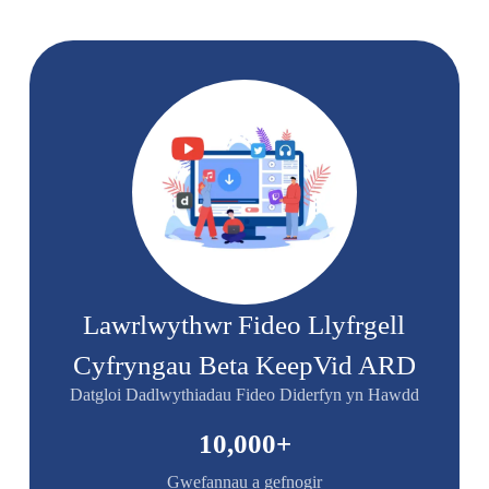
Lawrlwythwr Fideo Llyfrgell
Cyfryngau Beta KeepVid ARD
Datgloi Dadlwythiadau Fideo Diderfyn yn Hawdd
10,000
+
Gwefannau a gefnogir