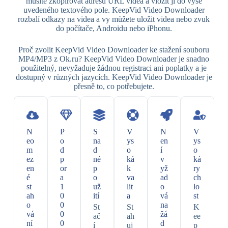
musíte zkopírovat adresu URL videa a vložit ji do výše
uvedeného textového pole. KeepVid Video Downloader
rozbalí odkazy na videa a vy můžete uložit videa nebo zvuk
do počítače, Androidu nebo iPhonu.
Proč zvolit KeepVid Video Downloader ke stažení souboru
MP4/MP3 z Ok.ru? KeepVid Video Downloader je snadno
použitelný, nevyžaduje žádnou registraci ani poplatky a je
dostupný v různých jazycích. KeepVid Video Downloader je
přesně to, co potřebujete.
N
P
S
V
N
V
eo
o
na
ys
en
ys
m
d
d
o
í
o
ez
p
né
ká
v
ká
en
or
p
k
yž
ry
é
a
o
va
ad
ch
st
1
už
lit
o
lo
ah
0
ití
a
vá
st
o
0
na
St
St
K
vá
0
žá
ač
ah
ee
ní
0
d
í
uj
p