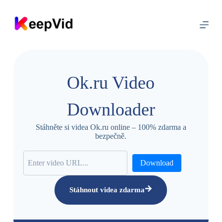
P
ř
e
j
í
t
n
a
Ok.ru Video
o
b
s
Downloader
a
h
Stáhněte si videa Ok.ru online – 100% zdarma a
bezpečně.
Download
Stáhnout videa zdarma