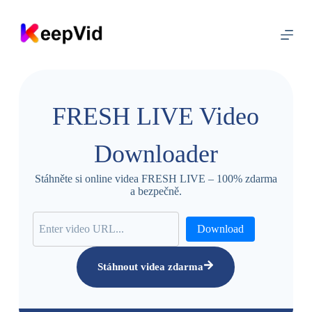
P
ř
e
j
í
t
n
a
FRESH LIVE Video
o
b
s
Downloader
a
h
Stáhněte si online videa FRESH LIVE – 100% zdarma
a bezpečně.
Download
Stáhnout videa zdarma