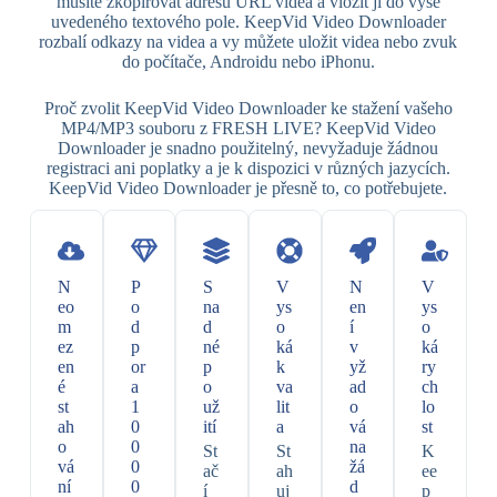
musíte zkopírovat adresu URL videa a vložit ji do výše
uvedeného textového pole. KeepVid Video Downloader
rozbalí odkazy na videa a vy můžete uložit videa nebo zvuk
do počítače, Androidu nebo iPhonu.
Proč zvolit KeepVid Video Downloader ke stažení vašeho
MP4/MP3 souboru z FRESH LIVE? KeepVid Video
Downloader je snadno použitelný, nevyžaduje žádnou
registraci ani poplatky a je k dispozici v různých jazycích.
KeepVid Video Downloader je přesně to, co potřebujete.
N
P
S
V
N
V
eo
o
na
ys
en
ys
m
d
d
o
í
o
ez
p
né
ká
v
ká
en
or
p
k
yž
ry
é
a
o
va
ad
ch
st
1
už
lit
o
lo
ah
0
ití
a
vá
st
o
0
na
St
St
K
vá
0
žá
ač
ah
ee
ní
0
d
í
uj
p