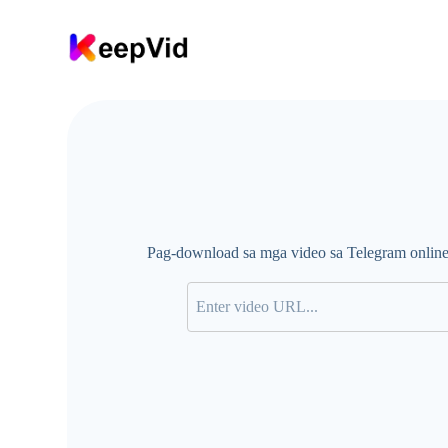
L
a
k
t
a
w
s
a
s
u
l
o
d
Pag-download sa mga video sa Telegram online