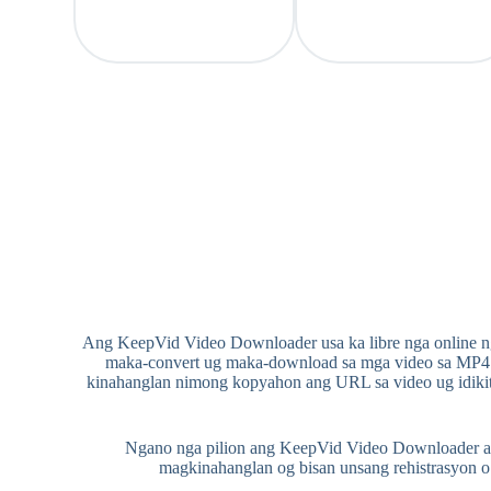
Ang KeepVid Video Downloader usa ka libre nga online ng
maka-convert ug maka-download sa mga video sa MP4 o
kinahanglan nimong kopyahon ang URL sa video ug idikit
Ngano nga pilion ang KeepVid Video Downloader ar
magkinahanglan og bisan unsang rehistrasyon 