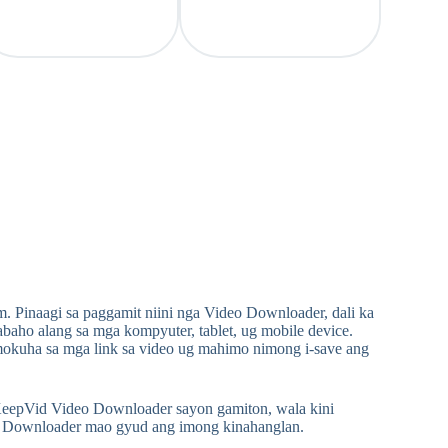
 Pinaagi sa paggamit niini nga Video Downloader, dali ka
ho alang sa mga kompyuter, tablet, ug mobile device.
mokuha sa mga link sa video ug mahimo nimong i-save ang
Vid Video Downloader sayon ​​​​gamiton, wala kini
eo Downloader mao gyud ang imong kinahanglan.