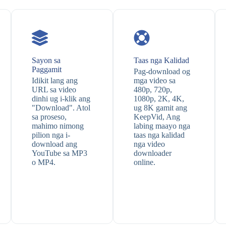
Sayon sa
Taas nga Kalidad
Paggamit
Pag-download og
Idikit lang ang
mga video sa
URL sa video
480p, 720p,
dinhi ug i-klik ang
1080p, 2K, 4K,
"Download". Atol
ug 8K gamit ang
sa proseso,
KeepVid, Ang
mahimo nimong
labing maayo nga
pilion nga i-
taas nga kalidad
download ang
nga video
YouTube sa MP3
downloader
o MP4.
online.