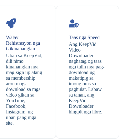
Walay
Taas nga Speed
Rehistrasyon nga
Ang KeepVid
Gikinahanglan
Video
Uban sa KeepVid,
Downloader
dili nimo
naghatag og taas
kinahanglan nga
nga tulin nga pag-
mag-sign up alang
download ug
sa membership
makatipig sa
aron mag-
imong oras sa
download sa mga
paghulat. Labaw
video gikan sa
sa tanan, ang
YouTube,
KeepVid
Facebook,
Downloader
Instagram, ug
hingpit nga libre.
uban pang mga
site.