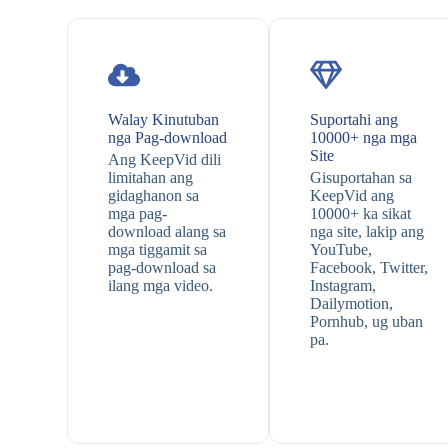
Walay Kinutuban
Suportahi ang
nga Pag-download
10000+ nga mga
Site
Ang KeepVid dili
limitahan ang
Gisuportahan sa
gidaghanon sa
KeepVid ang
mga pag-
10000+ ka sikat
download alang sa
nga site, lakip ang
mga tiggamit sa
YouTube,
pag-download sa
Facebook, Twitter,
ilang mga video.
Instagram,
Dailymotion,
Pornhub, ug uban
pa.