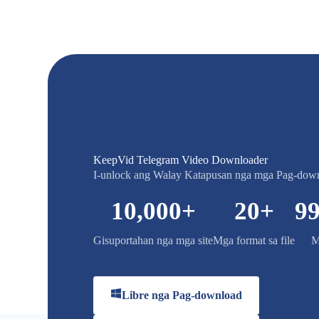
KeepVid Telegram Video Downloader
I-unlock ang Walay Katapusan nga mga Pag-dow
10,000
+
20
+
99
Gisuportahan nga mga site
Mga format sa file
M
Libre nga Pag-download