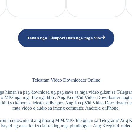
Tanan nga Gisuportahan nga mga Site
Telegram Video Downloader Online
a himan sa pag-download ug pag-save sa mga video gikan sa Telegram.
 MP3 nga mga file nga libre. Ang KeepVid Video Downloader nagtraba
 kini sa kahon sa teksto sa ibabaw. Ang KeepVid Video Downloader 
mga video o audio sa imong computer, Android o iPhone.
on ma-download ang imong MP4/MP3 file gikan sa Telegram? Ang Keep
o bayad ug anaa kini sa lain-laing mga pinulongan. Ang KeepVid Vid