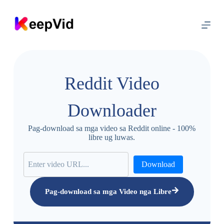
L
a
k
t
a
w
s
a
Reddit Video
s
u
l
Downloader
o
d
Pag-download sa mga video sa Reddit online - 100%
libre ug luwas.
Download
Pag-download sa mga Video nga Libre