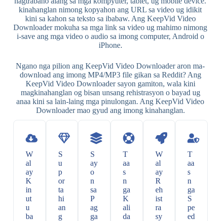
nagtrabaho alang sa mga kompyuter, tablet, ug mobile device.
kinahanglan nimong kopyahon ang URL sa video ug idikit
kini sa kahon sa teksto sa ibabaw. Ang KeepVid Video
Downloader mokuha sa mga link sa video ug mahimo nimong
i-save ang mga video o audio sa imong computer, Android o
iPhone.
Ngano nga pilion ang KeepVid Video Downloader aron ma-
download ang imong MP4/MP3 file gikan sa Reddit? Ang
KeepVid Video Downloader sayon ​​​​gamiton, wala kini
magkinahanglan og bisan unsang rehistrasyon o bayad ug
anaa kini sa lain-laing mga pinulongan. Ang KeepVid Video
Downloader mao gyud ang imong kinahanglan.
W
S
S
T
W
T
al
u
ay
aa
al
aa
ay
p
o
s
ay
s
K
or
n
n
R
n
in
ta
sa
ga
eh
ga
ut
hi
P
K
ist
S
u
an
ag
ali
ra
pe
ba
g
ga
da
sy
ed