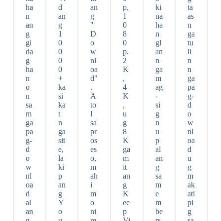
ha
d
an
p,
ki
ta
n
an
g
1
na
as
an
g
"
0
ha
n
g
1
D
8
n
ga
gi
0
o
0
gl
tu
da
0
w
p,
an
li
g
0
nl
2
n
n
ha
0
oa
K
ga
n
n
+
d"
,
m
ga
o
ka
.
4
ag
pa
n
si
A
K
-
g-
sa
ka
to
,
si
d
m
t
l
u
g
o
ga
n
sa
g
n
w
pa
ga
pr
8
u
nl
g-
sit
os
K
p
oa
d
e,
es
ga
al
d
o
la
o,
m
an
u
w
ki
m
it
g
g
nl
p
ah
an
sa
m
oa
an
i
g
m
ak
d
g
m
K
e
ati
al
Y
o
ee
m
pi
an
o
ni
p
be
g
g
u
m
Vi
rs
sa