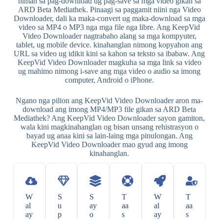
himan sa pag-download ug pag-save sa mga video gikan sa
ARD Beta Mediathek. Pinaagi sa paggamit niini nga Video
Downloader, dali ka maka-convert ug maka-download sa mga
video sa MP4 o MP3 nga mga file nga libre. Ang KeepVid
Video Downloader nagtrabaho alang sa mga kompyuter,
tablet, ug mobile device. kinahanglan nimong kopyahon ang
URL sa video ug idikit kini sa kahon sa teksto sa ibabaw. Ang
KeepVid Video Downloader magkuha sa mga link sa video
ug mahimo nimong i-save ang mga video o audio sa imong
computer, Android o iPhone.
Ngano nga pilion ang KeepVid Video Downloader aron ma-
download ang imong MP4/MP3 file gikan sa ARD Beta
Mediathek? Ang KeepVid Video Downloader sayon ​​​​gamiton,
wala kini magkinahanglan og bisan unsang rehistrasyon o
bayad ug anaa kini sa lain-laing mga pinulongan. Ang
KeepVid Video Downloader mao gyud ang imong
kinahanglan.
W
S
S
T
W
T
al
u
ay
aa
al
aa
ay
p
o
s
ay
s