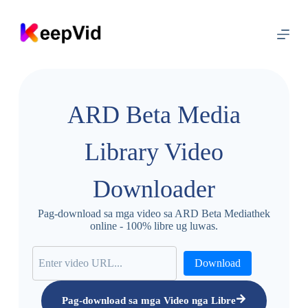
L
a
k
t
a
w
s
a
ARD Beta Media
s
u
l
Library Video
o
d
Downloader
Pag-download sa mga video sa ARD Beta Mediathek
online - 100% libre ug luwas.
Download
Pag-download sa mga Video nga Libre