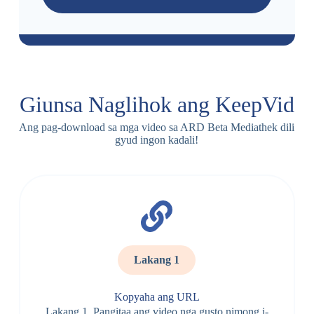
Giunsa Naglihok ang KeepVid
Ang pag-download sa mga video sa ARD Beta Mediathek dili
gyud ingon kadali!
Lakang 1
Kopyaha ang URL
Lakang 1. Pangitaa ang video nga gusto nimong i-