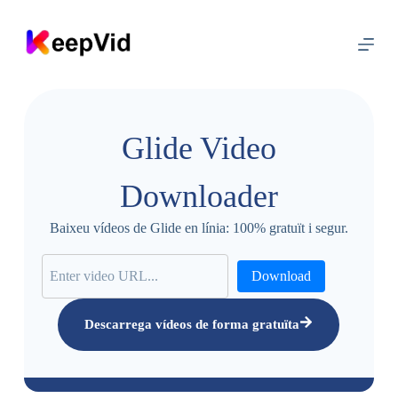
S
a
l
t
a
r
a
l
Glide Video
c
o
n
Downloader
t
i
n
Baixeu vídeos de Glide en línia: 100% gratuït i segur.
g
u
t
Download
Descarrega vídeos de forma gratuïta