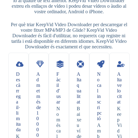
lo al quadre de text anterior. KeepVid Video Downloader
extreu els enllaços de vídeo i podeu desar vídeos o àudio al
vostre ordinador, Android o iPhone.
Per què triar KeepVid Video Downloader per descarregar el
vostre fitxer MP4/MP3 de Glide? KeepVid Video
Downloader és fàcil d'utilitzar, no requereix cap registre ni
tarifa i està disponible en diferents idiomes. KeepVid Video
Downloader és exactament el que necessiteu.
D
A
F
A
N
A
es
d
àc
lta
o
lta
cà
m
il
q
ca
ve
rr
et
d'
ua
l
lo
eg
m
us
lit
in
cit
a
és
ar
at
sc
at
il·
de
ri
N
B
K
li
1
pc
o
ai
ee
m
0
ió
m
xe
p
ita
0
és
u
A
Vi
da
0
ca
ví
m
d
0
K
l
de
b
Vi