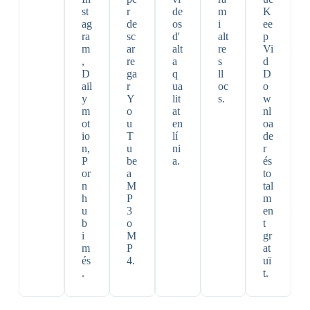
st
r
de
m
K
ag
de
os
i
ee
ra
sc
d'
alt
p
m
ar
alt
re
Vi
,
re
a
s
d
D
ga
q
ll
D
ail
r
ua
oc
o
y
Y
lit
s.
w
m
o
at
nl
ot
u
en
oa
io
T
lí
de
n,
u
ni
r
P
be
a.
és
or
a
to
n
M
tal
h
P
m
u
3
en
b
o
t
i
M
gr
m
P
at
és
4.
uï
.
t.