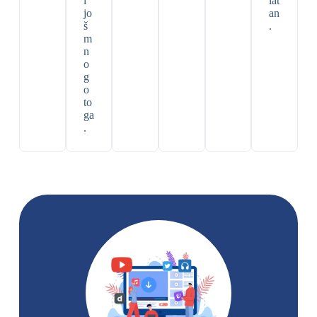
i
lat
jo
an
š
.
m
n
o
g
o
to
ga
.