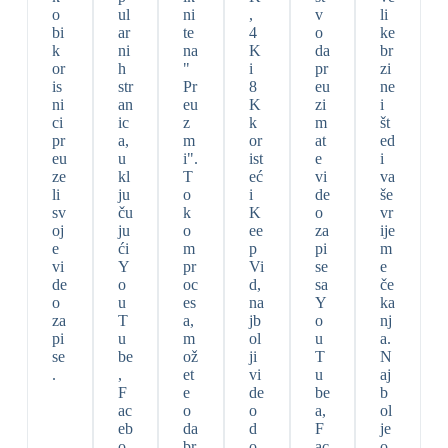
o
ul
ni
,
v
li
bi
ar
te
4
o
ke
k
ni
na
K
da
br
or
h
"
i
pr
zi
is
str
Pr
8
eu
ne
ni
an
eu
K
zi
i
ci
ic
z
k
m
št
pr
a,
m
or
at
ed
eu
u
i".
ist
e
i
ze
kl
T
eć
vi
va
li
ju
o
i
de
še
sv
ču
k
K
o
vr
oj
ju
o
ee
za
ije
e
ći
m
p
pi
m
vi
Y
pr
Vi
se
e
de
o
oc
d,
sa
če
o
u
es
na
Y
ka
za
T
a,
jb
o
nj
pi
u
m
ol
u
a.
se
be
ož
ji
T
N
.
,
et
vi
u
aj
F
e
de
be
b
ac
o
o
a,
ol
eb
da
d
F
je
o
br
o
ac
o