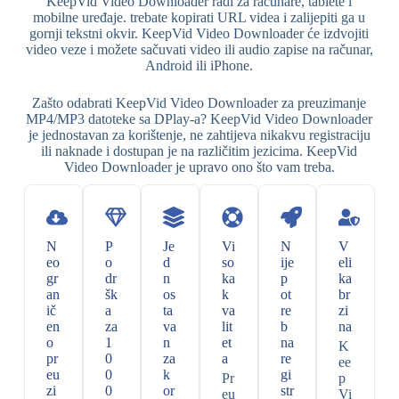
KeepVid Video Downloader radi za računare, tablete i
mobilne uređaje. trebate kopirati URL videa i zalijepiti ga u
gornji tekstni okvir. KeepVid Video Downloader će izdvojiti
video veze i možete sačuvati video ili audio zapise na računar,
Android ili iPhone.
Zašto odabrati KeepVid Video Downloader za preuzimanje
MP4/MP3 datoteke sa DPlay-a? KeepVid Video Downloader
je jednostavan za korištenje, ne zahtijeva nikakvu registraciju
ili naknade i dostupan je na različitim jezicima. KeepVid
Video Downloader je upravo ono što vam treba.
N
P
Je
Vi
N
V
eo
o
d
so
ije
eli
gr
dr
n
ka
p
ka
an
šk
os
k
ot
br
ič
a
ta
va
re
zi
en
za
va
lit
b
na
o
1
n
et
na
K
pr
0
za
a
re
ee
eu
0
k
gi
Pr
p
zi
0
or
str
eu
Vi