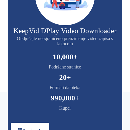
KeepVid DPlay Video Downloader
Otključajte neograničeno preuzimanje video zapisa s
lakoćom
10,000
+
Podržane stranice
20
+
Formati datoteka
990,000
+
Kupci