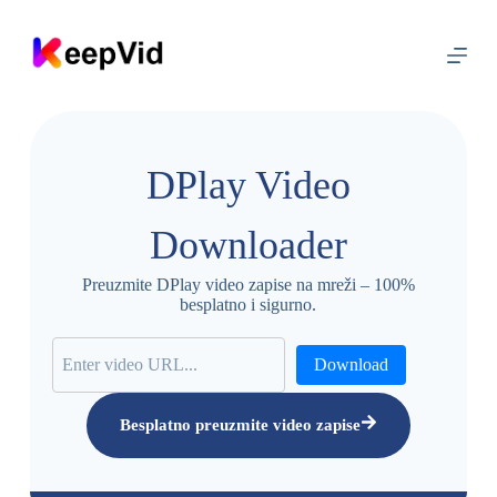
P
r
e
s
k
o
č
i
DPlay Video
n
a
s
Downloader
a
d
r
Preuzmite DPlay video zapise na mreži – 100%
ž
besplatno i sigurno.
a
j
Download
Besplatno preuzmite video zapise