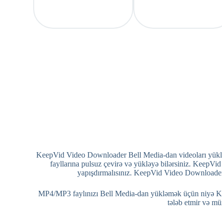
KeepVid Video Downloader Bell Media-dan videoları yüklə
fayllarına pulsuz çevirə və yükləyə bilərsiniz. KeepV
yapışdırmalısınız. KeepVid Video Downloader v
MP4/MP3 faylınızı Bell Media-dan yükləmək üçün niyə Ke
tələb etmir və mü