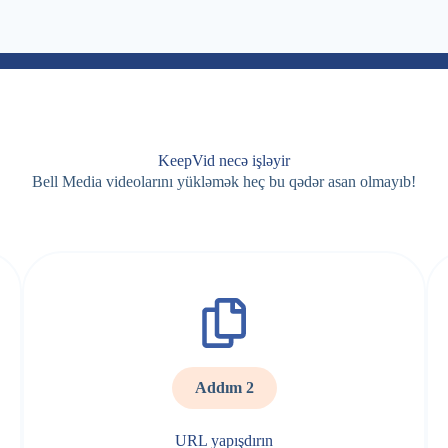
KeepVid necə işləyir
Bell Media videolarını yükləmək heç bu qədər asan olmayıb!
Addım 2
URL yapışdırın