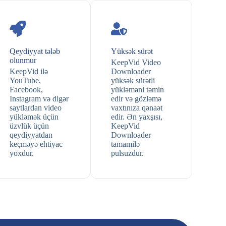
Qeydiyyat tələb
Yüksək sürət
olunmur
KeepVid Video
KeepVid ilə
Downloader
YouTube,
yüksək sürətli
Facebook,
yükləməni təmin
Instagram və digər
edir və gözləmə
saytlardan video
vaxtınıza qənaət
yükləmək üçün
edir. Ən yaxşısı,
üzvlük üçün
KeepVid
qeydiyyatdan
Downloader
keçməyə ehtiyac
tamamilə
yoxdur.
pulsuzdur.