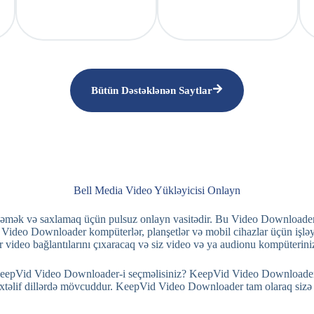
Bütün Dəstəklənən Saytlar
Bell Media Video Yükləyicisi Onlayn
mək və saxlamaq üçün pulsuz onlayn vasitədir. Bu Video Downloaderdə
id Video Downloader kompüterlər, planşetlər və mobil cihazlar üçün işl
ideo bağlantılarını çıxaracaq və siz video və ya audionu kompüteriniz
epVid Video Downloader-i seçməlisiniz? KeepVid Video Downloader-dən
xtəlif dillərdə mövcuddur. KeepVid Video Downloader tam olaraq sizə 