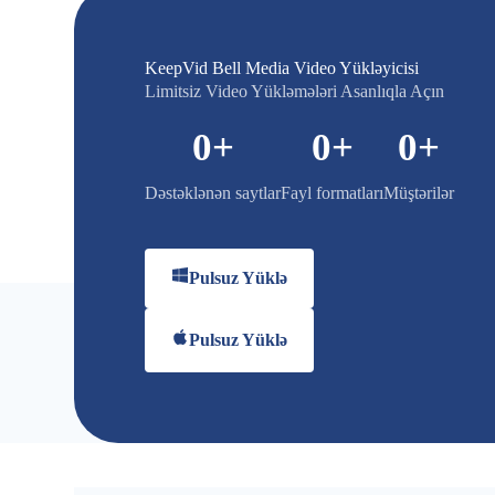
KeepVid Bell Media Video Yükləyicisi
Limitsiz Video Yükləmələri Asanlıqla Açın
0
+
0
+
0
+
Dəstəklənən saytlar
Fayl formatları
Müştərilər
Pulsuz Yüklə
Pulsuz Yüklə