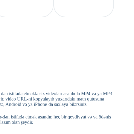
n istifadə etməklə siz videoları asanlıqla MP4 və ya MP3
əyir. video URL-ni kopyalayıb yuxarıdakı mətn qutusuna
ə, Android və ya iPhone-da saxlaya bilərsiniz.
 istifadə etmək asandır, heç bir qeydiyyat və ya ödəniş
lazım olan şeydir.