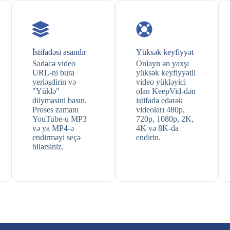
İstifadəsi asandır
Yüksək keyfiyyət
Sadəcə video
Onlayn ən yaxşı
URL-ni bura
yüksək keyfiyyətli
yerləşdirin və
video yükləyici
"Yüklə"
olan KeepVid-dən
düyməsini basın.
istifadə edərək
Proses zamanı
videoları 480p,
YouTube-u MP3
720p, 1080p, 2K,
və ya MP4-ə
4K və 8K-da
endirməyi seçə
endirin.
bilərsiniz.