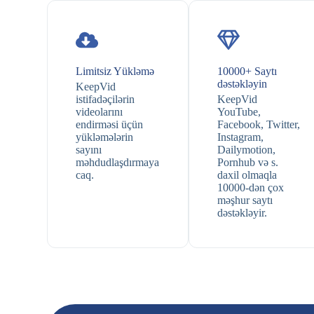
Limitsiz Yükləmə
10000+ Saytı
dəstəkləyin
KeepVid
istifadəçilərin
KeepVid
videolarını
YouTube,
endirməsi üçün
Facebook, Twitter,
yükləmələrin
Instagram,
sayını
Dailymotion,
məhdudlaşdırmaya
Pornhub və s.
caq.
daxil olmaqla
10000-dən çox
məşhur saytı
dəstəkləyir.